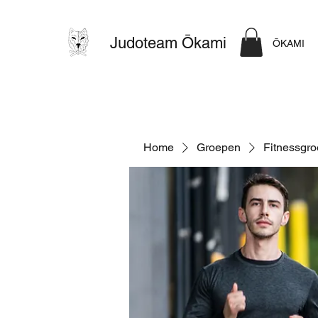
Judoteam Ōkami
ŌKAMI
Home
Groepen
Fitnessgr