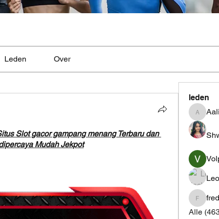
Leden
Over
leden
Aal
Aaliyah
 Situs Slot gacor gampang menang Terbaru dan 
Shw
 dipercaya Mudah Jekpot
Vol
Leo
fre
fredrics
Alle (46