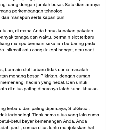
gi uang dengan jumlah besar. Satu diantaranya 
di mana perkembangan tehnologi 
 dari manapun serta kapan pun.
etulan, di mana Anda harus kenakan pakaian 
anyak tenaga dan waktu, bermain slot terbaru 
iang mampu bermain sekalian berbaring pada 
, nikmati satu cangkir kopi hangat, atau saat 
, bermain slot terbaru tidak cuma masalah 
tan menang besar. Pikirkan, dengan cuman 
 memenangi hadiah yang hebat. Dan untuk 
n di situs paling dipercaya ialah kunci khusus. 
g terbaru dan paling dipercaya, SlotGacor, 
ak tertandingi. Tidak sama situs yang lain cuma 
 betul-betul bayar kemenangan Anda. Anda 
dah pasti, semua situs tentu menjelaskan hal 