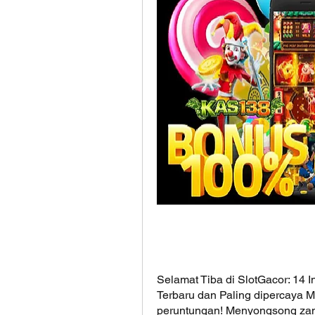
Selamat Tiba di SlotGacor: 14 
Terbaru dan Paling dipercaya M
peruntungan! Menyongsong zama