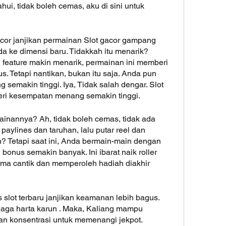
hui, tidak boleh cemas, aku di sini untuk 
Gacor janjikan permainan Slot gacor gampang 
ke dimensi baru. Tidakkah itu menarik? 
n feature makin menarik, permainan ini memberi 
 Tetapi nantikan, bukan itu saja. Anda pun 
makin tinggi. Iya, Tidak salah dengar. Slot 
i kesempatan menang semakin tinggi.
nannya? Ah, tidak boleh cemas, tidak ada 
aylines dan taruhan, lalu putar reel dan 
 Tetapi saat ini, Anda bermain-main dengan 
nus semakin banyak. Ini ibarat naik roller 
ama cantik dan memperoleh hadiah diakhir 
 slot terbaru janjikan keamanan lebih bagus. 
jaga harta karun . Maka, Kaliang mampu 
n konsentrasi untuk memenangi jekpot.