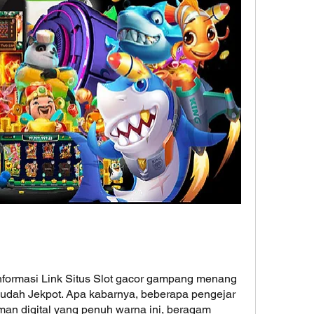
Informasi Link Situs Slot gacor gampang menang 
udah Jekpot. Apa kabarnya, beberapa pengejar 
n digital yang penuh warna ini, beragam 