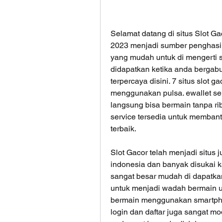
Selamat datang di situs Slot Ga
2023 menjadi sumber penghasil
yang mudah untuk di mengerti se
didapatkan ketika anda bergabu
terpercaya disini. 7 situs slot 
menggunakan pulsa. ewallet ser
langsung bisa bermain tanpa rib
service tersedia untuk membant
terbaik.
Slot Gacor telah menjadi situs j
indonesia dan banyak disukai k
sangat besar mudah di dapatkan 
untuk menjadi wadah bermain un
bermain menggunakan smartphon
login dan daftar juga sangat m