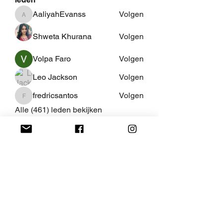
AaliyahEvanss
Volgen
AaliyahEvanss
Shweta Khurana
Volgen
Volpa Faro
Volgen
Leo Jackson
Volgen
fredricsantos
Volgen
fredricsantos
Alle (461) leden bekijken