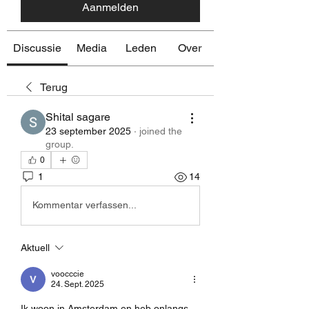
Aanmelden
Discussie
Media
Leden
Over
Terug
Shital sagare
23 september 2025
·
joined the
group.
0
1
14
Kommentar verfassen...
Aktuell
voocccie
24. Sept. 2025
Ik woon in Amsterdam en heb onlangs 