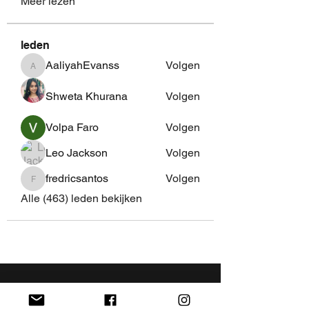
Meer lezen
leden
AaliyahEvanss
Volgen
AaliyahEvanss
Shweta Khurana
Volgen
Volpa Faro
Volgen
Leo Jackson
Volgen
fredricsantos
Volgen
fredricsantos
Alle (463) leden bekijken