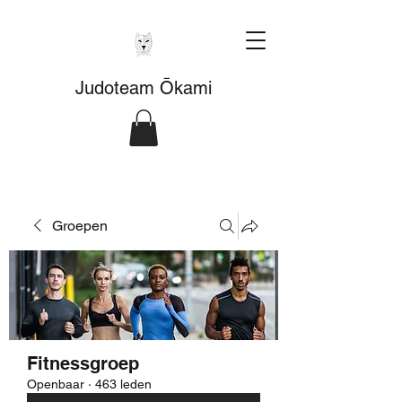
Judoteam Ōkami
Groepen
Fitnessgroep
Openbaar
·
463 leden