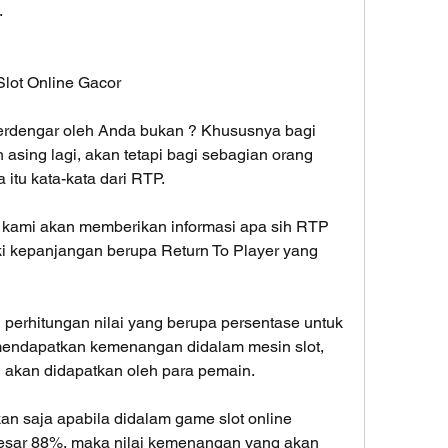
.
lot Online Gacor
 terdengar oleh Anda bukan ? Khususnya bagi 
h asing lagi, akan tetapi bagi sebagian orang 
itu kata-kata dari RTP.
 kami akan memberikan informasi apa sih RTP 
ki kepanjangan berupa Return To Player yang 
erhitungan nilai yang berupa persentase untuk 
ndapatkan kemenangan didalam mesin slot, 
g akan didapatkan oleh para pemain.
an saja apabila didalam game slot online 
besar 88%, maka nilai kemenangan yang akan 