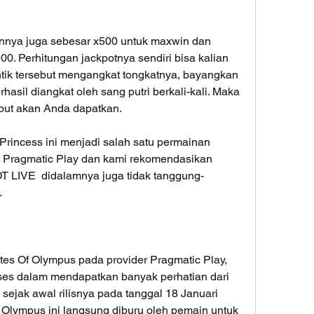
nya juga sebesar x500 untuk maxwin dan 
00. Perhitungan jackpotnya sendiri bisa kalian 
ntik tersebut mengangkat tongkatnya, bayangkan 
rhasil diangkat oleh sang putri berkali-kali. Maka 
ebut akan Anda dapatkan.
 Princess ini menjadi salah satu permainan 
ine Pragmatic Play dan kami rekomendasikan 
T LIVE  didalamnya juga tidak tanggung-
.
tes Of Olympus pada provider Pragmatic Play, 
kses dalam mendapatkan banyak perhatian dari 
 sejak awal rilisnya pada tanggal 18 Januari 
 Olympus ini langsung diburu oleh pemain untuk 