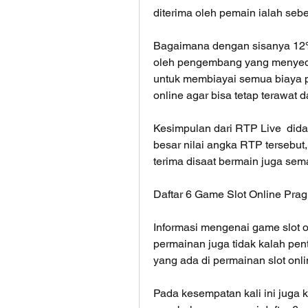
diterima oleh pemain ialah sebe
Bagaimana dengan sisanya 12% t
oleh pengembang yang menyediak
untuk membiayai semua biaya pe
online agar bisa tetap terawat 
Kesimpulan dari RTP Live  dida
besar nilai angka RTP tersebu
terima disaat bermain juga sema
Daftar 6 Game Slot Online Prag
Informasi mengenai game slot on
permainan juga tidak kalah pent
yang ada di permainan slot onli
Pada kesempatan kali ini juga