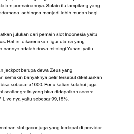
alam permainannya. Selain itu tampilang yang 
derhana, sehingga menjadi lebih mudah bagi 
kan julukan dari pemain slot Indonesia yaitu 
s. Hal ini dikarenakan figur utama yang 
ainannya adalah dewa mitologi Yunani yaitu 
an jackpot berupa dewa Zeus yang 
n semakin banyaknya petir tersebut dikeluarkan 
isa sebesar x1000. Perlu kalian ketahui juga 
 scatter gratis yang bisa didapatkan secara 
 Live nya yaitu sebesar 99,18%.
nan slot gacor juga yang terdapat di provider 