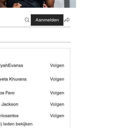
Aanmelden
iyahEvanss
Volgen
Evanss
eta Khurana
Volgen
pa Faro
Volgen
 Jackson
Volgen
dricsantos
Volgen
antos
3) leden bekijken