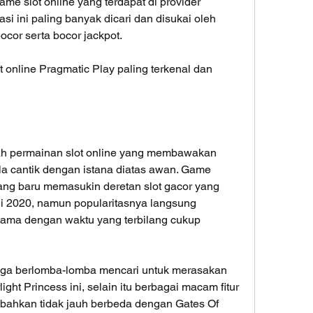
e slot online yang terdapat di provider 
i ini paling banyak dicari dan disukai oleh 
cor serta bocor jackpot.
t online Pragmatic Play paling terkenal dan 
uah permainan slot online yang membawakan 
la cantik dengan istana diatas awan. Game 
ilang baru memasukin deretan slot gacor yang 
i 2020, namun popularitasnya langsung 
ma dengan waktu yang terbilang cukup 
uga berlomba-lomba mencari untuk merasakan 
ight Princess ini, selain itu berbagai macam fitur 
ahkan tidak jauh berbeda dengan Gates Of 