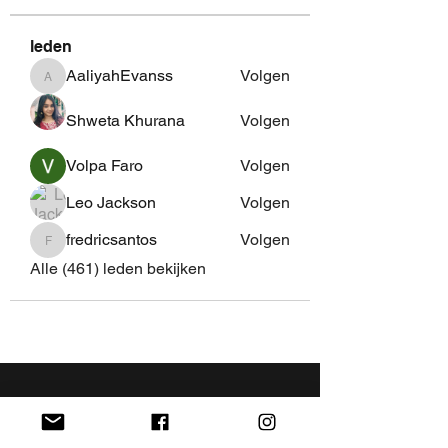
leden
AaliyahEvanss
Volgen
AaliyahEvanss
Shweta Khurana
Volgen
Volpa Faro
Volgen
Leo Jackson
Volgen
fredricsantos
Volgen
fredricsantos
Alle (461) leden bekijken