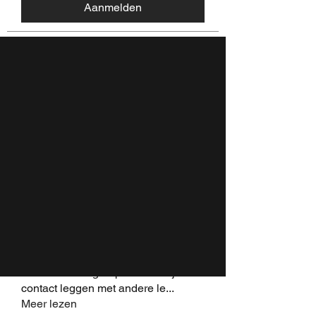
Aanmelden
Discussie
Media
Leden
Over
Terug
Rohan
27 juli 2025
·
joined the group.
0
0
1
Write a comment...
Over
Welkom in de groep! Hier kun je
contact leggen met andere le
...
Meer lezen