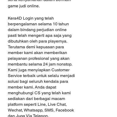
game judi online.
Kera4D Login yang telah 
berpengalaman selama 10 tahun 
dalam bindang perjudian online 
pasti telah mengerti apa saja yang 
dibutuhkan oleh para playernya. 
Terutama demi kepuasan para 
member kami akan memberikan 
pelayanan profesional yang akan 
membantu selama 24 jam nonstop. 
Kami juga menyiapkan Customer 
Service terbaik untuk selalu menjadi 
solusi bagi seluruh kendala para 
member kami. Anda dapat 
menghubungi CS yang telah kami 
sediakan dari berbagai macam 
platform seperti Line, Live Chat, 
Wechat, Whatsapp, SMS, Facebook 
dan Juga Via Telepon.