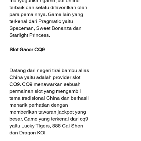
menyuguhkan game judi online 
terbaik dan selalu difavoritkan oleh 
para pemainnya. Game lain yang 
terkenal dari Pragmatic yaitu 
Spaceman, Sweet Bonanza dan 
Starlight Princess.
Slot Gacor CQ9
Datang dari negeri tirai bambu alias 
China yaitu adalah provider slot 
CQ9. CQ9 menawarkan sebuah 
permainan slot yang mengambil 
tema tradisional China dan berhasil 
menarik perhatian dengan 
memberikan tawaran jackpot yang 
besar. Game yang terkenal dari cq9 
yaitu Lucky Tigers, 888 Cai Shen 
dan Dragon KOI.