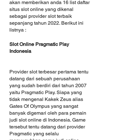
akan memberikan anda 16 list daftar 
situs slot online yang dikenal 
sebagai provider slot terbaik 
sepanjang tahun 2022. Berikut ini 
listnya :
Slot Online Pragmatic Play 
Indonesia
Provider slot terbesar pertama tentu 
datang dari sebuah perusahaan 
yang sudah berdiri dari tahun 2007 
yaitu Pragmatic Play. Siapa yang 
tidak mengenal Kakek Zeus alias 
Gates Of Olympus yang sangat 
banyak digemari oleh para pemain 
judi slot online di Indonesia. Game 
tersebut tentu datang dari provider 
Pragmatic yang selalu 