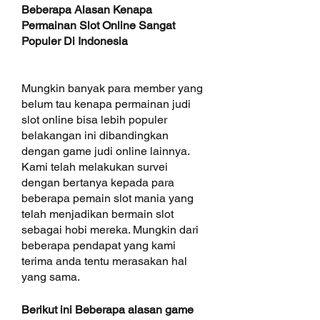
Beberapa Alasan Kenapa 
Permainan Slot Online Sangat 
Populer Di Indonesia
Mungkin banyak para member yang 
belum tau kenapa permainan judi 
slot online bisa lebih populer 
belakangan ini dibandingkan 
dengan game judi online lainnya. 
Kami telah melakukan survei 
dengan bertanya kepada para 
beberapa pemain slot mania yang 
telah menjadikan bermain slot 
sebagai hobi mereka. Mungkin dari 
beberapa pendapat yang kami 
terima anda tentu merasakan hal 
yang sama.
Berikut ini Beberapa alasan game 