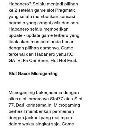
Habanero? Selalu menjadi pilihan 
ke 2 setelah game slot Pragmatic 
yang selalu memberikan sensasi 
bermain yang sangat asik dan seru. 
Habanero selalu memberikan 
update - update game terbaru yang 
tidak akan membuat anda bosan 
dengan pilihan gamenya. Game 
terkenal dari Habanero yaitu KOI 
GATE, Fa Cai Shen, Hot Hot Fruit.
Slot Gacor Microgaming
Microgaming bekerjasama dengan 
situs slot terpercaya Slot77 atau Slot 
77. Dari kerjasama ini Microgaming 
berhasil memberikan permainan 
dengan jackpot yang melimpah 
dalam waktu singkat saja. Game 