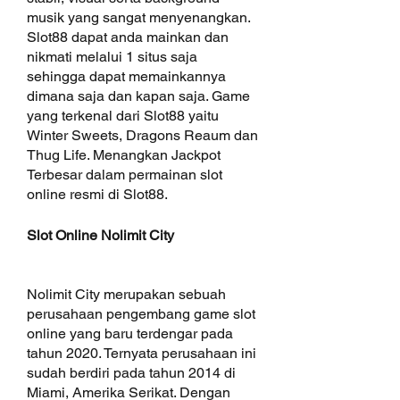
musik yang sangat menyenangkan. 
Slot88 dapat anda mainkan dan 
nikmati melalui 1 situs saja 
sehingga dapat memainkannya 
dimana saja dan kapan saja. Game 
yang terkenal dari Slot88 yaitu 
Winter Sweets, Dragons Reaum dan 
Thug Life. Menangkan Jackpot 
Terbesar dalam permainan slot 
online resmi di Slot88.
Slot Online Nolimit City
Nolimit City merupakan sebuah 
perusahaan pengembang game slot 
online yang baru terdengar pada 
tahun 2020. Ternyata perusahaan ini 
sudah berdiri pada tahun 2014 di 
Miami, Amerika Serikat. Dengan 