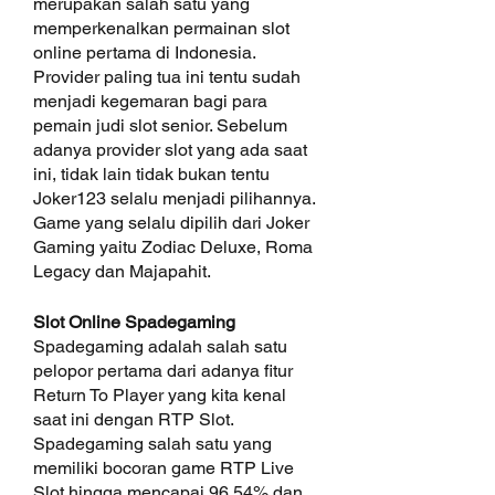
merupakan salah satu yang 
memperkenalkan permainan slot 
online pertama di Indonesia. 
Provider paling tua ini tentu sudah 
menjadi kegemaran bagi para 
pemain judi slot senior. Sebelum 
adanya provider slot yang ada saat 
ini, tidak lain tidak bukan tentu 
Joker123 selalu menjadi pilihannya. 
Game yang selalu dipilih dari Joker 
Gaming yaitu Zodiac Deluxe, Roma 
Legacy dan Majapahit.
Slot Online Spadegaming
Spadegaming adalah salah satu 
pelopor pertama dari adanya fitur 
Return To Player yang kita kenal 
saat ini dengan RTP Slot. 
Spadegaming salah satu yang 
memiliki bocoran game RTP Live 
Slot hingga mencapai 96.54% dan 