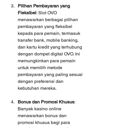
Pilihan Pembayaran yang 
Fleksibel
: Slot OVO 
menawarkan berbagai pilihan 
pembayaran yang fleksibel 
kepada para pemain, termasuk 
transfer bank, mobile banking, 
dan kartu kredit yang terhubung 
dengan dompet digital OVO. Ini 
memungkinkan para pemain 
untuk memilih metode 
pembayaran yang paling sesuai 
dengan preferensi dan 
kebutuhan mereka.
Bonus dan Promosi Khusus
: 
Banyak kasino online 
menawarkan bonus dan 
promosi khusus bagi para 