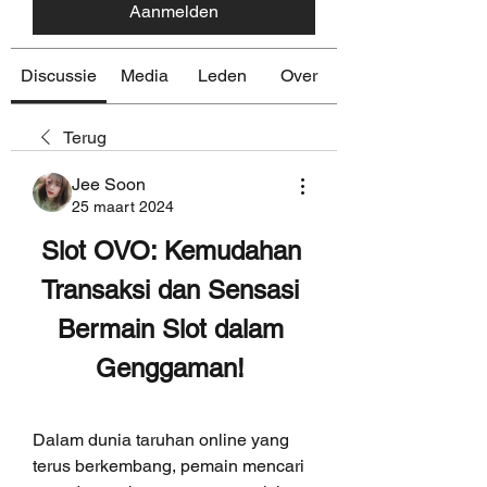
Aanmelden
Discussie
Media
Leden
Over
Terug
Jee Soon
25 maart 2024
Slot OVO: Kemudahan 
Transaksi dan Sensasi 
Bermain Slot dalam 
Genggaman! 
Dalam dunia taruhan online yang 
terus berkembang, pemain mencari 