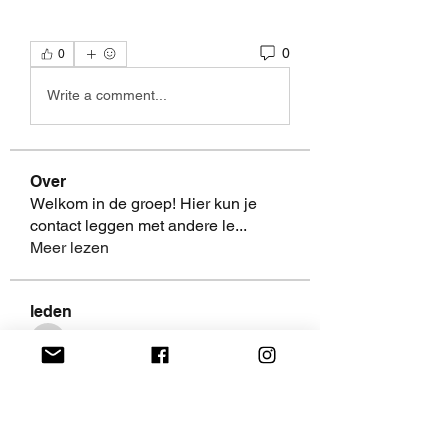
0
0
Write a comment...
Over
Welkom in de groep! Hier kun je
contact leggen met andere le
...
Meer lezen
leden
AaliyahEvanss
Volgen
AaliyahEvanss
Shweta Khurana
Volgen
Volpa Faro
Volgen