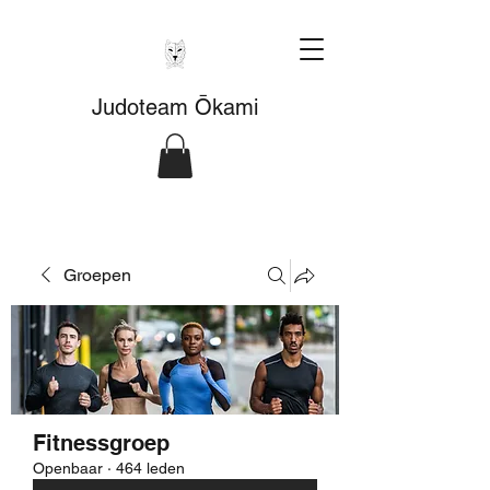
Judoteam Ōkami
Groepen
Fitnessgroep
Openbaar
·
464 leden