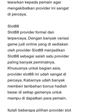
tawarkan kepada pemain agar 
mengakibatkan provider ini sangat 
di percaya.
Slot88
Slot88 provider formal dan 
terpercaya. Dengan banyak variasi 
game judi online yang di sediakan 
oleh provider Slot88 menjadikan 
Slot88 sebagai salah satu provider 
paling banyak peminatnya. 
Khususnya untuk bagian asia, 
provider slot88 ini udah sangat di 
percaya. Kabarnya udah banyak 
memberi tambahan bonus hadiah 
besar di setiap gamenya untuk 
mampu di dapatkan para pemain.
Itulah beberapa pilihan provider slot 