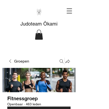
Judoteam Ōkami
Groepen
Fitnessgroep
Openbaar
·
463 leden