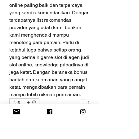
online paling baik dan terpercaya 
yang kami rekomendasikan. Dengan 
terdapatnya list rekomendasi 
provider yang udah kami berikan, 
kami menghendaki mampu 
menolong para pemain. Perlu di 
ketahui juga bahwa setiap orang 
yang bermain game slot di agen judi 
slot online, knowledge pribadinya di 
jaga ketat. Dengan beraneka bonus 
hadiah dan keamanan yang sangat 
ketat, mengakibatkan para pemain 
mampu lebih nikmati permainan. 
1
0
コメントを追加…
最新順