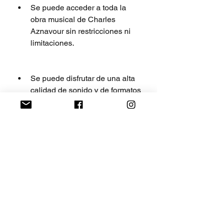
Se puede acceder a toda la 
obra musical de Charles 
Aznavour sin restricciones ni 
limitaciones.
Se puede disfrutar de una alta 
calidad de sonido y de formatos 
compatibles con cualquier 
dispositivo.
Se puede ahorrar espacio y 
tiempo al descargar todos los 
archivos en un solo paquete.
Se puede contribuir a la 
difusión y preservación de la 