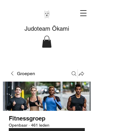
Judoteam Ōkami
Groepen
Fitnessgroep
Openbaar
·
461 leden