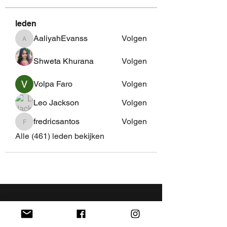
leden
AaliyahEvanss
Volgen
AaliyahEvanss
Shweta Khurana
Volgen
Volpa Faro
Volgen
Leo Jackson
Volgen
fredricsantos
Volgen
fredricsantos
Alle (461) leden bekijken