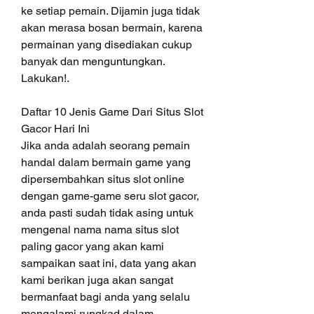
ke setiap pemain. Dijamin juga tidak 
akan merasa bosan bermain, karena 
permainan yang disediakan cukup 
banyak dan menguntungkan. 
Lakukan!.
Daftar 10 Jenis Game Dari Situs Slot 
Gacor Hari Ini
Jika anda adalah seorang pemain 
handal dalam bermain game yang 
dipersembahkan situs slot online 
dengan game-game seru slot gacor, 
anda pasti sudah tidak asing untuk 
mengenal nama nama situs slot 
paling gacor yang akan kami 
sampaikan saat ini, data yang akan 
kami berikan juga akan sangat 
bermanfaat bagi anda yang selalu 
mengalami rungkad dalam 