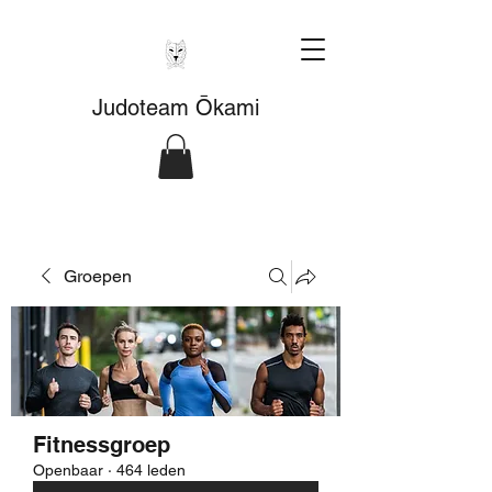
Judoteam Ōkami
Groepen
Fitnessgroep
Openbaar
·
464 leden