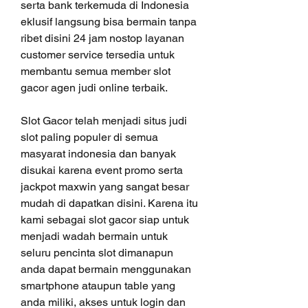
serta bank terkemuda di Indonesia 
eklusif langsung bisa bermain tanpa 
ribet disini 24 jam nostop layanan 
customer service tersedia untuk 
membantu semua member slot 
gacor agen judi online terbaik.
Slot Gacor telah menjadi situs judi 
slot paling populer di semua 
masyarat indonesia dan banyak 
disukai karena event promo serta 
jackpot maxwin yang sangat besar 
mudah di dapatkan disini. Karena itu 
kami sebagai slot gacor siap untuk 
menjadi wadah bermain untuk 
seluru pencinta slot dimanapun 
anda dapat bermain menggunakan 
smartphone ataupun table yang 
anda miliki, akses untuk login dan 