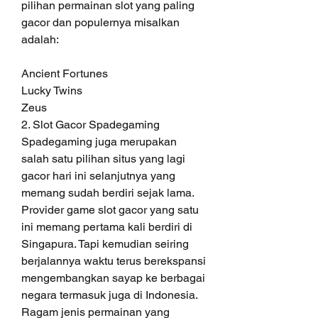
pilihan permainan slot yang paling 
gacor dan populernya misalkan 
adalah:
Ancient Fortunes
Lucky Twins
Zeus
2. Slot Gacor Spadegaming
Spadegaming juga merupakan 
salah satu pilihan situs yang lagi 
gacor hari ini selanjutnya yang 
memang sudah berdiri sejak lama. 
Provider game slot gacor yang satu 
ini memang pertama kali berdiri di 
Singapura. Tapi kemudian seiring 
berjalannya waktu terus berekspansi 
mengembangkan sayap ke berbagai 
negara termasuk juga di Indonesia. 
Ragam jenis permainan yang 