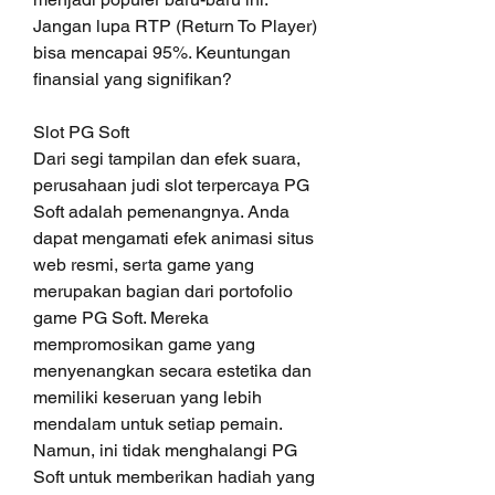
Jangan lupa RTP (Return To Player) 
bisa mencapai 95%. Keuntungan 
finansial yang signifikan?
Slot PG Soft
Dari segi tampilan dan efek suara, 
perusahaan judi slot terpercaya PG 
Soft adalah pemenangnya. Anda 
dapat mengamati efek animasi situs 
web resmi, serta game yang 
merupakan bagian dari portofolio 
game PG Soft. Mereka 
mempromosikan game yang 
menyenangkan secara estetika dan 
memiliki keseruan yang lebih 
mendalam untuk setiap pemain. 
Namun, ini tidak menghalangi PG 
Soft untuk memberikan hadiah yang 