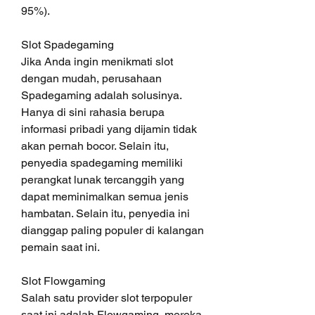
95%).
Slot Spadegaming
Jika Anda ingin menikmati slot 
dengan mudah, perusahaan 
Spadegaming adalah solusinya. 
Hanya di sini rahasia berupa 
informasi pribadi yang dijamin tidak 
akan pernah bocor. Selain itu, 
penyedia spadegaming memiliki 
perangkat lunak tercanggih yang 
dapat meminimalkan semua jenis 
hambatan. Selain itu, penyedia ini 
dianggap paling populer di kalangan 
pemain saat ini.
Slot Flowgaming
Salah satu provider slot terpopuler 
saat ini adalah Flowgaming, mereka 