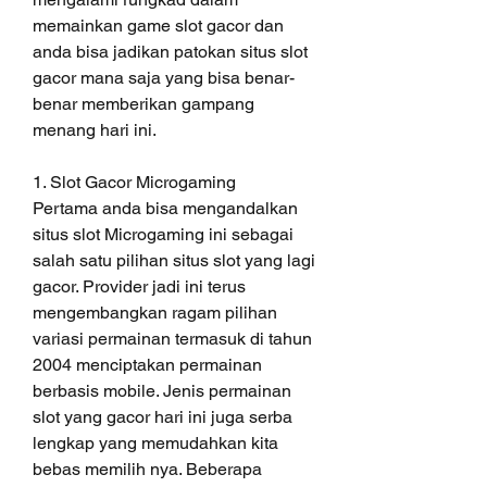
memainkan game slot gacor dan 
anda bisa jadikan patokan situs slot 
gacor mana saja yang bisa benar-
benar memberikan gampang 
menang hari ini.
1. Slot Gacor Microgaming
Pertama anda bisa mengandalkan 
situs slot Microgaming ini sebagai 
salah satu pilihan situs slot yang lagi 
gacor. Provider jadi ini terus 
mengembangkan ragam pilihan 
variasi permainan termasuk di tahun 
2004 menciptakan permainan 
berbasis mobile. Jenis permainan 
slot yang gacor hari ini juga serba 
lengkap yang memudahkan kita 
bebas memilih nya. Beberapa 