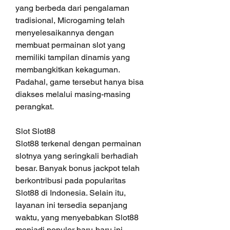
yang berbeda dari pengalaman 
tradisional, Microgaming telah 
menyelesaikannya dengan 
membuat permainan slot yang 
memiliki tampilan dinamis yang 
membangkitkan kekaguman. 
Padahal, game tersebut hanya bisa 
diakses melalui masing-masing 
perangkat.
Slot Slot88
Slot88 terkenal dengan permainan 
slotnya yang seringkali berhadiah 
besar. Banyak bonus jackpot telah 
berkontribusi pada popularitas 
Slot88 di Indonesia. Selain itu, 
layanan ini tersedia sepanjang 
waktu, yang menyebabkan Slot88 
menjadi populer baru-baru ini. 