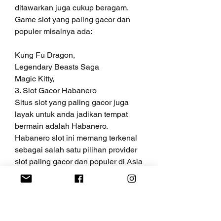
ditawarkan juga cukup beragam. 
Game slot yang paling gacor dan 
populer misalnya ada:
Kung Fu Dragon,
Legendary Beasts Saga
Magic Kitty,
3. Slot Gacor Habanero
Situs slot yang paling gacor juga 
layak untuk anda jadikan tempat 
bermain adalah Habanero. 
Habanero slot ini memang terkenal 
sebagai salah satu pilihan provider 
slot paling gacor dan populer di Asia 
dengan 100 lebih koleksi 
permainan. Teknologi permainan 
yang dikembangkannya juga cukup 
modern sudah menggunakan sistem 
dan teknologi HTML5 yang mudah 