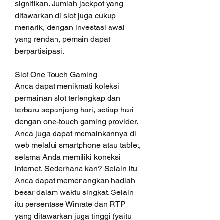
signifikan. Jumlah jackpot yang 
ditawarkan di slot juga cukup 
menarik, dengan investasi awal 
yang rendah, pemain dapat 
berpartisipasi.
Slot One Touch Gaming
Anda dapat menikmati koleksi 
permainan slot terlengkap dan 
terbaru sepanjang hari, setiap hari 
dengan one-touch gaming provider. 
Anda juga dapat memainkannya di 
web melalui smartphone atau tablet, 
selama Anda memiliki koneksi 
internet. Sederhana kan? Selain itu, 
Anda dapat memenangkan hadiah 
besar dalam waktu singkat. Selain 
itu persentase Winrate dan RTP 
yang ditawarkan juga tinggi (yaitu 