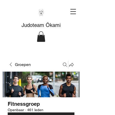
Judoteam Ōkami
Groepen
Fitnessgroep
Openbaar
·
461 leden