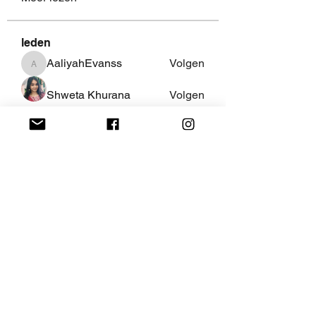
leden
AaliyahEvanss
Volgen
AaliyahEvanss
Shweta Khurana
Volgen
Volpa Faro
Volgen
Leo Jackson
Volgen
fredricsantos
Volgen
fredricsantos
Alle (461) leden bekijken