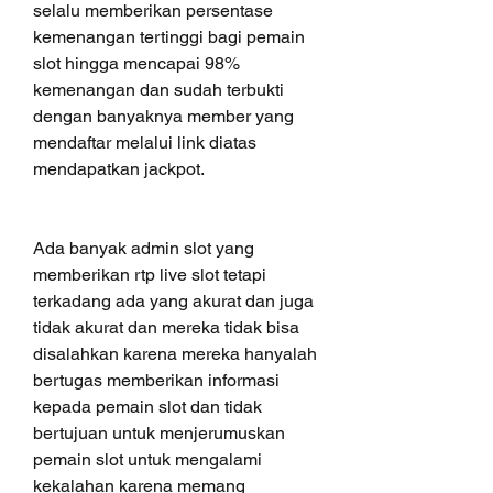
selalu memberikan persentase 
kemenangan tertinggi bagi pemain 
slot hingga mencapai 98% 
kemenangan dan sudah terbukti 
dengan banyaknya member yang 
mendaftar melalui link diatas 
mendapatkan jackpot.
Ada banyak admin slot yang 
memberikan rtp live slot tetapi 
terkadang ada yang akurat dan juga 
tidak akurat dan mereka tidak bisa 
disalahkan karena mereka hanyalah 
bertugas memberikan informasi 
kepada pemain slot dan tidak 
bertujuan untuk menjerumuskan 
pemain slot untuk mengalami 
kekalahan karena memang 