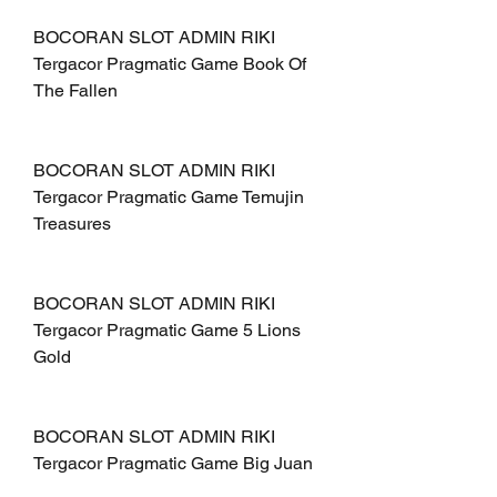
BOCORAN SLOT ADMIN RIKI 
Tergacor Pragmatic Game Book Of 
The Fallen
BOCORAN SLOT ADMIN RIKI 
Tergacor Pragmatic Game Temujin 
Treasures
BOCORAN SLOT ADMIN RIKI 
Tergacor Pragmatic Game 5 Lions 
Gold
BOCORAN SLOT ADMIN RIKI 
Tergacor Pragmatic Game Big Juan