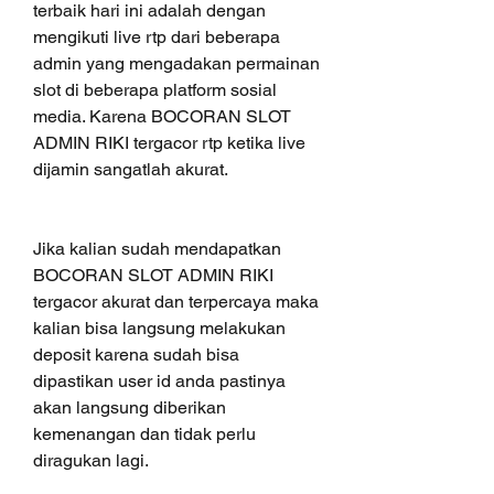
terbaik hari ini adalah dengan 
mengikuti live rtp dari beberapa 
admin yang mengadakan permainan 
slot di beberapa platform sosial 
media. Karena BOCORAN SLOT 
ADMIN RIKI tergacor rtp ketika live 
dijamin sangatlah akurat.
Jika kalian sudah mendapatkan 
BOCORAN SLOT ADMIN RIKI 
tergacor akurat dan terpercaya maka 
kalian bisa langsung melakukan 
deposit karena sudah bisa 
dipastikan user id anda pastinya 
akan langsung diberikan 
kemenangan dan tidak perlu 
diragukan lagi.