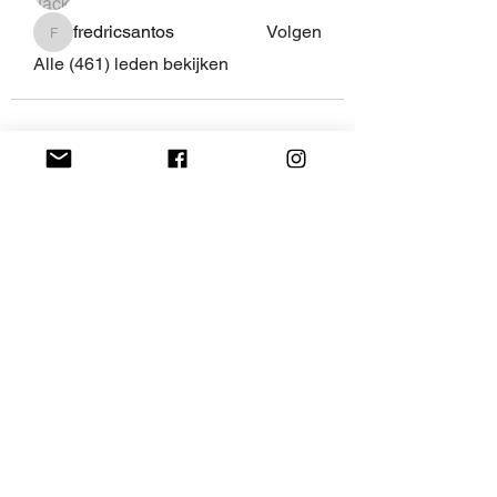
fredricsantos
Volgen
fredricsantos
Alle (461) leden bekijken
Judoteam
Ōkami