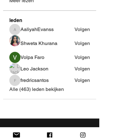
Meer lezen
leden
AaliyahEvanss
Volgen
AaliyahEvanss
Shweta Khurana
Volgen
Volpa Faro
Volgen
Leo Jackson
Volgen
fredricsantos
Volgen
fredricsantos
Alle (463) leden bekijken