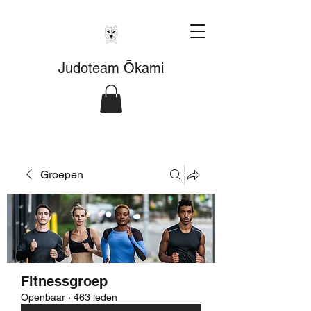
Judoteam Ōkami
Groepen
Fitnessgroep
Openbaar
·
463 leden