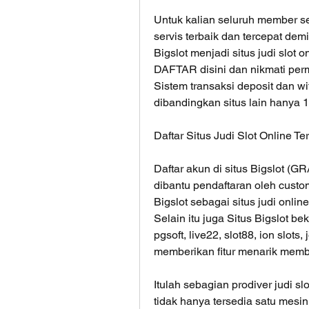
Untuk kalian seluruh member se
servis terbaik dan tercepat dem
Bigslot menjadi situs judi slot o
DAFTAR disini dan nikmati perm
Sistem transaksi deposit dan wi
dibandingkan situs lain hanya 1
Daftar Situs Judi Slot Online T
Daftar akun di situs Bigslot (G
dibantu pendaftaran oleh custo
Bigslot sebagai situs judi onlin
Selain itu juga Situs Bigslot b
pgsoft, live22, slot88, ion slots,
memberikan fitur menarik mem
Itulah sebagian prodiver judi slo
tidak hanya tersedia satu mesin 