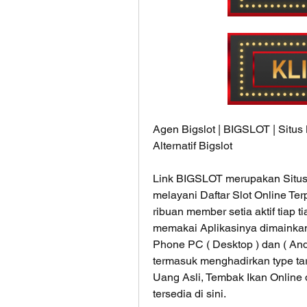
Agen Bigslot | BIGSLOT | Situs Bi
Alternatif Bigslot
Link BIGSLOT merupakan Situs J
melayani Daftar Slot Online Ter
ribuan member setia aktif tiap
memakai Aplikasinya dimainkan 
Phone PC ( Desktop ) dan ( And
termasuk menghadirkan type tar
Uang Asli, Tembak Ikan Online d
tersedia di sini.