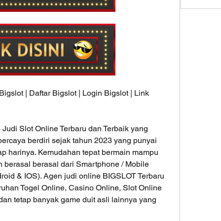
gslot | Daftar Bigslot | Login Bigslot | Link 
udi Slot Online Terbaru dan Terbaik yang 
percaya berdiri sejak tahun 2023 yang punyai 
 tiap harinya. Kemudahan tepat bermain mampu 
berasal berasal dari Smartphone / Mobile 
roid & IOS). Agen judi online BIGSLOT Terbaru 
uhan Togel Online, Casino Online, Slot Online 
an tetap banyak game duit asli lainnya yang 