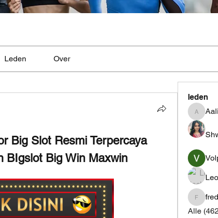
Leden
Over
leden
Aal
Aaliyah
Shw
 Big Slot Resmi Terpercaya 
 BIgslot Big Win Maxwin
Vol
Leo
fre
fredrics
Alle (46