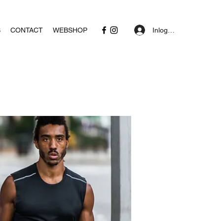
Inloggen
S
CONTACT
WEBSHOP