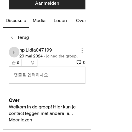
Aanmelden
Discussie
Media
Leden
Over
Terug
hp.Lidia047199
hp.Lidia047199
29 mei 2024
·
joined the group.
0
0
댓글을 입력하세요.
Over
Welkom in de groep! Hier kun je
contact leggen met andere le
...
Meer lezen