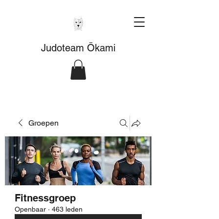
Judoteam Ōkami
Groepen
Fitnessgroep
Openbaar
·
463 leden