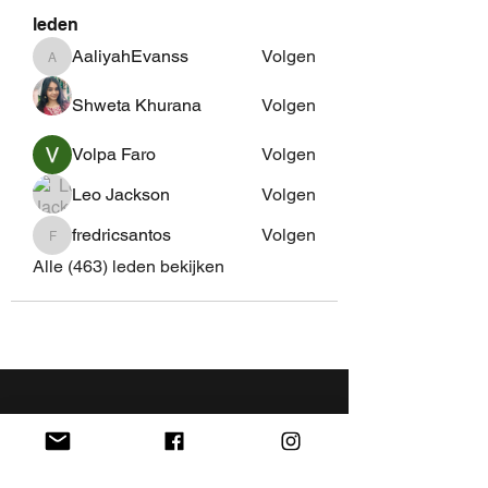
leden
AaliyahEvanss
Volgen
AaliyahEvanss
Shweta Khurana
Volgen
Volpa Faro
Volgen
Leo Jackson
Volgen
fredricsantos
Volgen
fredricsantos
Alle (463) leden bekijken