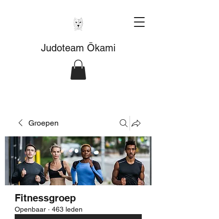
Judoteam Ōkami
Groepen
Fitnessgroep
Openbaar
·
463 leden