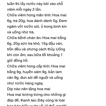
tuần thì lấy nước này bôi vào chỗ 
viêm mỗi ngày 2 lần.
Chữa viêm họng mãn tính: Hoa mai 
6g, trà 20g, hoa dành dành 5g. Đem 
ngâm với nước sôi, ủ trong bình kín 
và uống như trà.
Chữa bệnh chán ăn: Hoa mai trắng 
6g, 20g sơn tra khô, 15g đậu ván, 
trộn đều và chưng cách thủy. Uống 
khi còn ấm, sau bữa tối khoảng 1 
giờ đồng hồ.
Chữa viêm họng cấp tính: Hoa mai 
trắng 9g, huyền sâm 9g, bản lam 
căn 9g, đun sôi để nguội và uống 
như nước hàng ngày.
Dịp nào nên tặng hoa mai
Hoa mai tượng trưng cho những gì 
đẹp đẽ, thanh tao. Đây cũng là loài 
hoa báo hiệu xuân về. Vì thế, người 