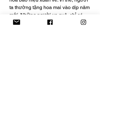
ta thường tặng hoa mai vào dịp năm 
mới. Những người xa quê, chỉ có 
thể về nhà vào mỗi dịp Tết, thường 
đem theo một cành mai để trưng trên 
bàn thờ tổ tiên, như một cách tỏ lòng 
hiếu kính.
Đôi khi, người ta cũng thường bỏ 
một 
mai vàng ở bến tre
 vào phong 
bao lì xì để mừng tuổi người khác, 
như một lời chúc may mắn trong 
năm mới.
Liên Hệ ngay cho chúng tôi theo 
thông tin dưới đây:
Điện thoại/Zalo: 0905 888 999 – 
0799 888 999 – 0888777777
Email: 
Vuonmaihoanglong@gmail.com