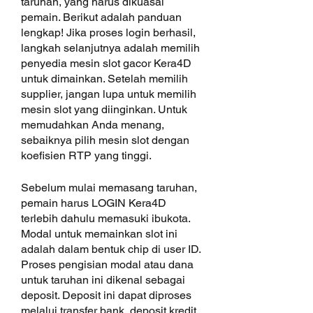
taruhan, yang harus dikuasai 
pemain. Berikut adalah panduan 
lengkap! Jika proses login berhasil, 
langkah selanjutnya adalah memilih 
penyedia mesin slot gacor Kera4D 
untuk dimainkan. Setelah memilih 
supplier, jangan lupa untuk memilih 
mesin slot yang diinginkan. Untuk 
memudahkan Anda menang, 
sebaiknya pilih mesin slot dengan 
koefisien RTP yang tinggi.
Sebelum mulai memasang taruhan, 
pemain harus LOGIN Kera4D 
terlebih dahulu memasuki ibukota. 
Modal untuk memainkan slot ini 
adalah dalam bentuk chip di user ID. 
Proses pengisian modal atau dana 
untuk taruhan ini dikenal sebagai 
deposit. Deposit ini dapat diproses 
melalui transfer bank, deposit kredit 