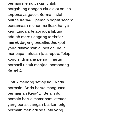
pemain memutuskan untuk 
bergabung dengan situs slot online 
terpercaya gacor. Bermain slot 
online Kera4D, pemain dapat secara 
bersamaan menerima tidak hanya 
keuntungan, tetapi juga hiburan 
adalah merek dagang terdaftar, 
merek dagang terdaftar. Jackpot 
yang ditawarkan di slot online ini 
mencapai ratusan juta rupee. Tetapi 
kondisi di mana pemain harus 
berhasil untuk menjadi pemenang 
Kera4D.
Untuk menang setiap kali Anda 
bermain, Anda harus menguasai 
permainan Kera4D. Selain itu, 
pemain harus memahami strategi 
yang benar. Jangan biarkan origin 
bermain menjadi sesuatu yang 