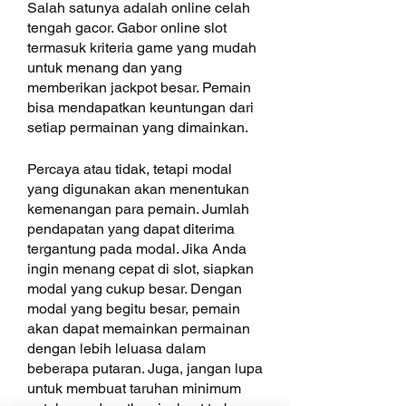
Salah satunya adalah online celah 
tengah gacor. Gabor online slot 
termasuk kriteria game yang mudah 
untuk menang dan yang 
memberikan jackpot besar. Pemain 
bisa mendapatkan keuntungan dari 
setiap permainan yang dimainkan.
Percaya atau tidak, tetapi modal 
yang digunakan akan menentukan 
kemenangan para pemain. Jumlah 
pendapatan yang dapat diterima 
tergantung pada modal. Jika Anda 
ingin menang cepat di slot, siapkan 
modal yang cukup besar. Dengan 
modal yang begitu besar, pemain 
akan dapat memainkan permainan 
dengan lebih leluasa dalam 
beberapa putaran. Juga, jangan lupa 
untuk membuat taruhan minimum 