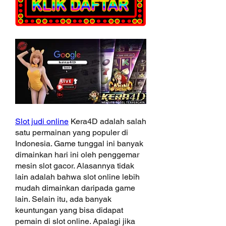
Slot judi online
 Kera4D adalah salah 
satu permainan yang populer di 
Indonesia. Game tunggal ini banyak 
dimainkan hari ini oleh penggemar 
mesin slot gacor. Alasannya tidak 
lain adalah bahwa slot online lebih 
mudah dimainkan daripada game 
lain. Selain itu, ada banyak 
keuntungan yang bisa didapat 
pemain di slot online. Apalagi jika 