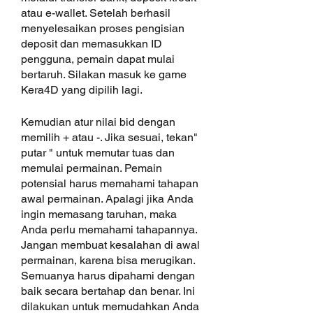
atau e-wallet. Setelah berhasil 
menyelesaikan proses pengisian 
deposit dan memasukkan ID 
pengguna, pemain dapat mulai 
bertaruh. Silakan masuk ke game 
Kera4D yang dipilih lagi.
Kemudian atur nilai bid dengan 
memilih + atau -. Jika sesuai, tekan" 
putar " untuk memutar tuas dan 
memulai permainan. Pemain 
potensial harus memahami tahapan 
awal permainan. Apalagi jika Anda 
ingin memasang taruhan, maka 
Anda perlu memahami tahapannya. 
Jangan membuat kesalahan di awal 
permainan, karena bisa merugikan. 
Semuanya harus dipahami dengan 
baik secara bertahap dan benar. Ini 
dilakukan untuk memudahkan Anda 