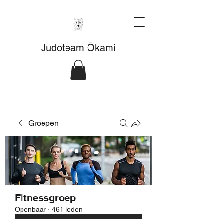
Judoteam Ōkami
Groepen
Fitnessgroep
Openbaar
·
461 leden