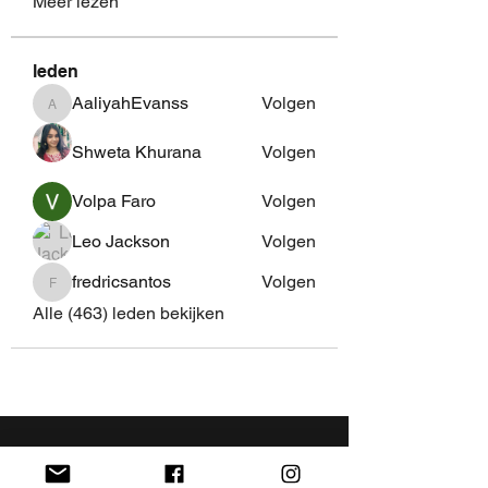
Meer lezen
leden
AaliyahEvanss
Volgen
AaliyahEvanss
Shweta Khurana
Volgen
Volpa Faro
Volgen
Leo Jackson
Volgen
fredricsantos
Volgen
fredricsantos
Alle (463) leden bekijken