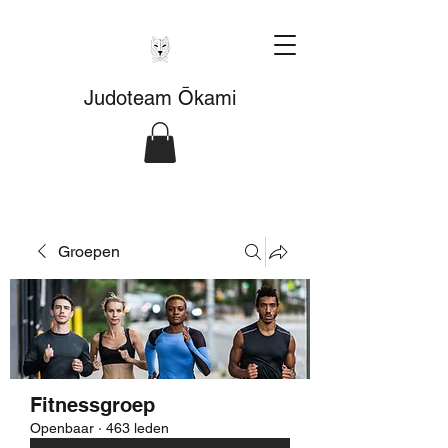
Judoteam Ōkami
Groepen
Fitnessgroep
Openbaar
·
463 leden