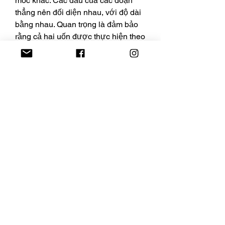
móc khác. Các đầu của các đoạn 
thẳng nên đối diện nhau, với độ dài 
bằng nhau. Quan trọng là đảm bảo 
rằng cả hai uốn được thực hiện theo 
cùng một hướng.
Bước 4: Uốn lên ở khu vực giao 
điểm để tạo thành góc vuông theo kỹ 
thuật.
Bước 5: Điều chỉnh các điểm cuối 
để tạo thành hình dạng song song, 
đồng thời đảm bảo khoảng cách 
giữa hai điểm đạt đủ rộng để đáp 
ứng yêu cầu về chiều rộng của lỗ 
cần che phủ.
Bước 6: Lật chậu ngược lại để cố 
định phần cuối của dây, đâm qua 
các lỗ. Việc giữ vững lưới và dây 
kim loại là rất quan trọng để cố định 
chúng một cách chắc chắn.