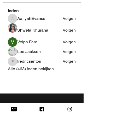
leden
AaliyahEvanss
Volgen
AaliyahEvanss
Shweta Khurana
Volgen
Volpa Faro
Volgen
Leo Jackson
Volgen
fredricsantos
Volgen
fredricsantos
Alle (463) leden bekijken