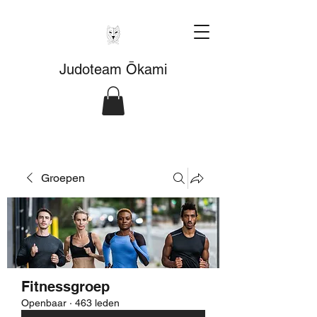
Judoteam Ōkami
Groepen
Fitnessgroep
Openbaar
·
463 leden