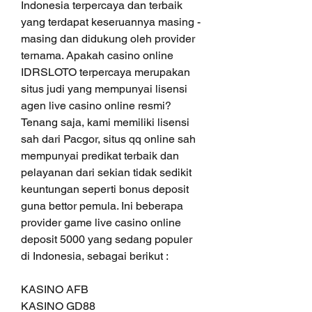
Indonesia terpercaya dan terbaik 
yang terdapat keseruannya masing - 
masing dan didukung oleh provider 
ternama. Apakah casino online 
IDRSLOTO terpercaya merupakan 
situs judi yang mempunyai lisensi 
agen live casino online resmi? 
Tenang saja, kami memiliki lisensi 
sah dari Pacgor, situs qq online sah 
mempunyai predikat terbaik dan 
pelayanan dari sekian tidak sedikit 
keuntungan seperti bonus deposit 
guna bettor pemula. Ini beberapa 
provider game live casino online 
deposit 5000 yang sedang populer 
di Indonesia, sebagai berikut :
KASINO AFB
KASINO GD88