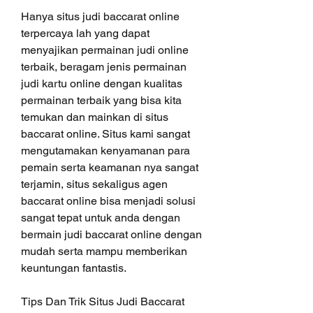
Hanya situs judi baccarat online 
terpercaya lah yang dapat 
menyajikan permainan judi online 
terbaik, beragam jenis permainan 
judi kartu online dengan kualitas 
permainan terbaik yang bisa kita 
temukan dan mainkan di situs 
baccarat online. Situs kami sangat 
mengutamakan kenyamanan para 
pemain serta keamanan nya sangat 
terjamin, situs sekaligus agen 
baccarat online bisa menjadi solusi 
sangat tepat untuk anda dengan 
bermain judi baccarat online dengan 
mudah serta mampu memberikan 
keuntungan fantastis.
Tips Dan Trik Situs Judi Baccarat 