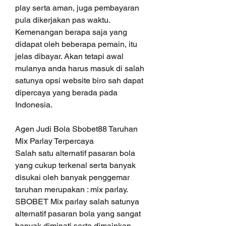
play serta aman, juga pembayaran 
pula dikerjakan pas waktu. 
Kemenangan berapa saja yang 
didapat oleh beberapa pemain, itu 
jelas dibayar. Akan tetapi awal 
mulanya anda harus masuk di salah 
satunya opsi website biro sah dapat 
dipercaya yang berada pada 
Indonesia.
Agen Judi Bola Sbobet88 Taruhan 
Mix Parlay Terpercaya
Salah satu alternatif pasaran bola 
yang cukup terkenal serta banyak 
disukai oleh banyak penggemar 
taruhan merupakan : mix parlay. 
SBOBET Mix parlay salah satunya 
alternatif pasaran bola yang sangat 
banyak diminati serta dimainkan 