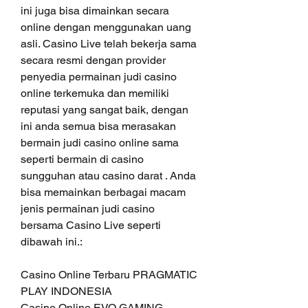
ini juga bisa dimainkan secara 
online dengan menggunakan uang 
asli. Casino Live telah bekerja sama 
secara resmi dengan provider 
penyedia permainan judi casino 
online terkemuka dan memiliki 
reputasi yang sangat baik, dengan 
ini anda semua bisa merasakan 
bermain judi casino online sama 
seperti bermain di casino 
sungguhan atau casino darat . Anda 
bisa memainkan berbagai macam 
jenis permainan judi casino 
bersama Casino Live seperti 
dibawah ini.:
Casino Online Terbaru PRAGMATIC 
PLAY INDONESIA
Casino Online EVO GAMING