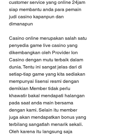
customer service yang online 24jam 
siap membantu anda para pemain 
judi casino kapanpun dan 
dimanapun
Casino online merupakan salah satu 
penyedia game live casino yang 
dikembangkan oleh Provider Ion 
Casino dengan mutu terbaik dalam 
dunia. Tentu ini sangat jelas dari di 
setiap-tiap game yang kita sediakan 
mempunyai lisensi resmi dengan 
demikian Member tidak perlu 
khawatir bakal mendapati halangan 
pada saat anda main bersama 
dengan kami. Selain itu member 
juga akan mendapatkan bonus yang 
terbilang sangatlah menarik sekali. 
Oleh karena itu langsung saja 