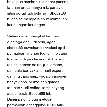
bola, pun sembari kita dapat pasang 
taruhan umpamanya mix parlay di 
situs portal judi bola sah Sbobet88 
buat bisa memperoleh kemampuan 
keuntungan keuangan..
Selain dapat mengikut taruhan 
olahraga dan judi bola, agen 
sbobet88 tawarkan bervariasi opsi 
permainan taruhan judi online yang 
lain seperti judi kasino, slot online, 
racing/ games balap, judi arcade, 
dan pula banyak alternatif esport 
gaming yang siap. Pada prinsipnya 
banyak opsi permainan games 
taruhan : judi online komplet yang 
ada di basis Sbobet88 ini. 
Disamping itu pun metode 
permainan ditanggung 100% fair-