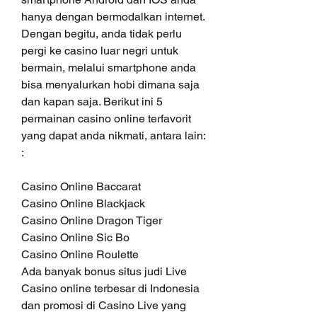
hanya dengan bermodalkan internet. 
Dengan begitu, anda tidak perlu 
pergi ke casino luar negri untuk 
bermain, melalui smartphone anda 
bisa menyalurkan hobi dimana saja 
dan kapan saja. Berikut ini 5 
permainan casino online terfavorit 
yang dapat anda nikmati, antara lain: 
:
Casino Online Baccarat
Casino Online Blackjack
Casino Online Dragon Tiger
Casino Online Sic Bo
Casino Online Roulette
Ada banyak bonus situs judi Live 
Casino online terbesar di Indonesia 
dan promosi di Casino Live yang 