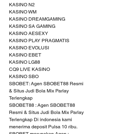
KASINO N2
KASINO WM
KASINO DREAMGAMING
KASINO SA GAMING
KASINO AESEXY
KASINO PLAY PRAGMATIS
KASINO EVOLUSI
KASINO EBET
KASINO LG88
CQ9 LIVE KASINO
KASINO SBO
SBOBET: Agen SBOBET88 Resmi 
& Situs Judi Bola Mix Parlay 
Terlengkap
SBOBET88 : Agen SBOBET88 
Resmi & Situs Judi Bola Mix Parlay 
Terlengkap Di indonesia kami 
menerima deposit Pulsa 10 ribu. 
SBOBET merupakan Agen : 