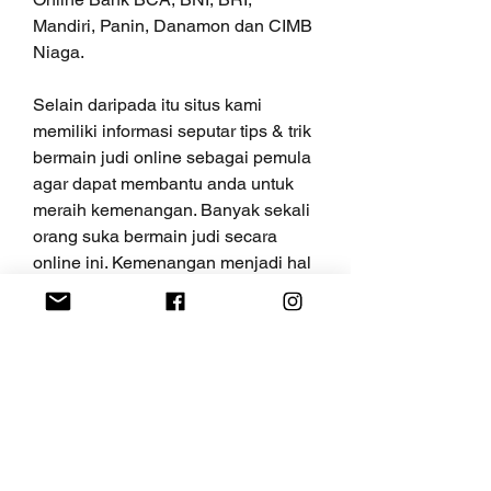
Mandiri, Panin, Danamon dan CIMB 
Niaga.
Selain daripada itu situs kami 
memiliki informasi seputar tips & trik 
bermain judi online sebagai pemula 
agar dapat membantu anda untuk 
meraih kemenangan. Banyak sekali 
orang suka bermain judi secara 
online ini. Kemenangan menjadi hal 
utama yang selalu dinantikan oleh 
semua pemain judi tersebut. Maka 
sebab itu juga mengetahui trik untuk 
menang judi online adalah hal 
nomor satu dapat disiapkan secara 
nyata.
Daftar Situs Judi casino Online 