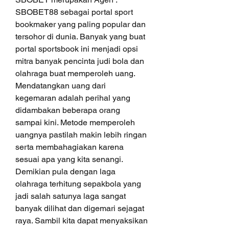
SBOBET88 sebagai portal sport 
bookmaker yang paling popular dan 
tersohor di dunia. Banyak yang buat 
portal sportsbook ini menjadi opsi 
mitra banyak pencinta judi bola dan 
olahraga buat memperoleh uang. 
Mendatangkan uang dari 
kegemaran adalah perihal yang 
didambakan beberapa orang 
sampai kini. Metode memperoleh 
uangnya pastilah makin lebih ringan 
serta membahagiakan karena 
sesuai apa yang kita senangi. 
Demikian pula dengan laga 
olahraga terhitung sepakbola yang 
jadi salah satunya laga sangat 
banyak dilihat dan digemari sejagat 
raya. Sambil kita dapat menyaksikan 