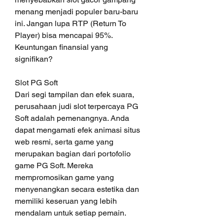
menang menjadi populer baru-baru 
ini. Jangan lupa RTP (Return To 
Player) bisa mencapai 95%. 
Keuntungan finansial yang 
signifikan?
Slot PG Soft
Dari segi tampilan dan efek suara, 
perusahaan judi slot terpercaya PG 
Soft adalah pemenangnya. Anda 
dapat mengamati efek animasi situs 
web resmi, serta game yang 
merupakan bagian dari portofolio 
game PG Soft. Mereka 
mempromosikan game yang 
menyenangkan secara estetika dan 
memiliki keseruan yang lebih 
mendalam untuk setiap pemain. 