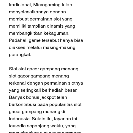
tradisional, Microgaming telah 
menyelesaikannya dengan 
membuat permainan slot yang 
memiliki tampilan dinamis yang 
membangkitkan kekaguman. 
Padahal, game tersebut hanya bisa 
diakses melalui masing-masing 
perangkat.
Slot slot gacor gampang menang
slot gacor gampang menang 
terkenal dengan permainan slotnya 
yang seringkali berhadiah besar. 
Banyak bonus jackpot telah 
berkontribusi pada popularitas slot 
gacor gampang menang di 
Indonesia. Selain itu, layanan ini 
tersedia sepanjang waktu, yang 
menyebabkan slot gacor gampang 