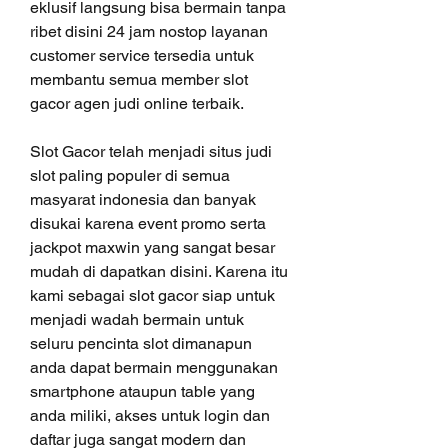
eklusif langsung bisa bermain tanpa 
ribet disini 24 jam nostop layanan 
customer service tersedia untuk 
membantu semua member slot 
gacor agen judi online terbaik.
Slot Gacor telah menjadi situs judi 
slot paling populer di semua 
masyarat indonesia dan banyak 
disukai karena event promo serta 
jackpot maxwin yang sangat besar 
mudah di dapatkan disini. Karena itu 
kami sebagai slot gacor siap untuk 
menjadi wadah bermain untuk 
seluru pencinta slot dimanapun 
anda dapat bermain menggunakan 
smartphone ataupun table yang 
anda miliki, akses untuk login dan 
daftar juga sangat modern dan 