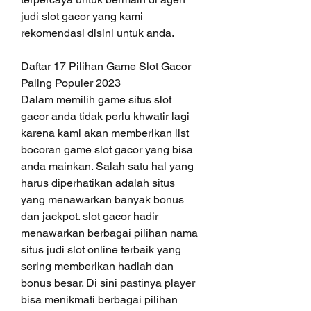
judi slot gacor yang kami 
rekomendasi disini untuk anda.
Daftar 17 Pilihan Game Slot Gacor 
Paling Populer 2023
Dalam memilih game situs slot 
gacor anda tidak perlu khwatir lagi 
karena kami akan memberikan list 
bocoran game slot gacor yang bisa 
anda mainkan. Salah satu hal yang 
harus diperhatikan adalah situs 
yang menawarkan banyak bonus 
dan jackpot. slot gacor hadir 
menawarkan berbagai pilihan nama 
situs judi slot online terbaik yang 
sering memberikan hadiah dan 
bonus besar. Di sini pastinya player 
bisa menikmati berbagai pilihan 