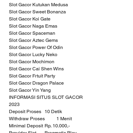
Slot Gacor Kutukan Medusa
Slot Gacor Sweet Bonanza
Slot Gacor Koi Gate
Slot Gacor Naga Emas
Slot Gacor Spaceman
Slot Gacor Aztec Gems
Slot Gacor Power Of Odin
Slot Gacor Lucky Neko
Slot Gacor Mochimon
Slot Gacor Cai Shen Wins
Slot Gacor Frtuit Party
Slot Gacor Dragon Palace
Slot Gacor Yin Yang
INFORMASI SITUS SLOT GACOR 
2023
Deposit Proses	10 Detik
Withdraw Proses	1 Menit
Minimal Deposit	Rp. 10.000,-
Provider Slot	Pragmatic Play, 