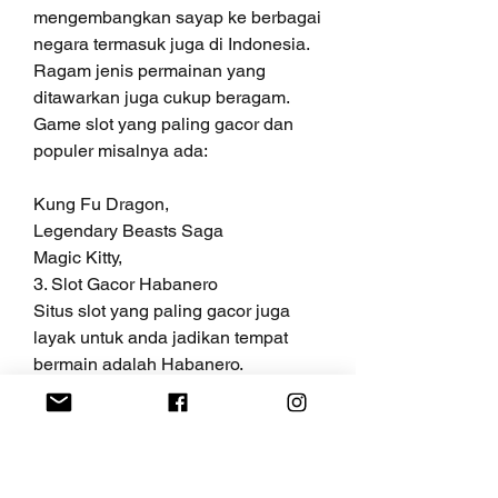
mengembangkan sayap ke berbagai 
negara termasuk juga di Indonesia. 
Ragam jenis permainan yang 
ditawarkan juga cukup beragam. 
Game slot yang paling gacor dan 
populer misalnya ada:
Kung Fu Dragon,
Legendary Beasts Saga
Magic Kitty,
3. Slot Gacor Habanero
Situs slot yang paling gacor juga 
layak untuk anda jadikan tempat 
bermain adalah Habanero. 
Habanero slot ini memang terkenal 
sebagai salah satu pilihan provider 
slot paling gacor dan populer di Asia 
dengan 100 lebih koleksi 
permainan. Teknologi permainan 