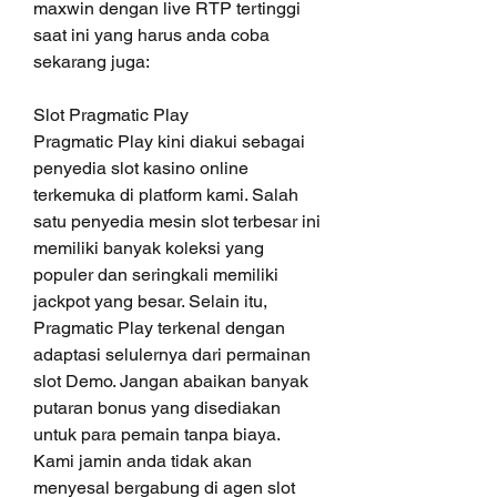
maxwin dengan live RTP tertinggi 
saat ini yang harus anda coba 
sekarang juga:
Slot Pragmatic Play
Pragmatic Play kini diakui sebagai 
penyedia slot kasino online 
terkemuka di platform kami. Salah 
satu penyedia mesin slot terbesar ini 
memiliki banyak koleksi yang 
populer dan seringkali memiliki 
jackpot yang besar. Selain itu, 
Pragmatic Play terkenal dengan 
adaptasi selulernya dari permainan 
slot Demo. Jangan abaikan banyak 
putaran bonus yang disediakan 
untuk para pemain tanpa biaya. 
Kami jamin anda tidak akan 
menyesal bergabung di agen slot 