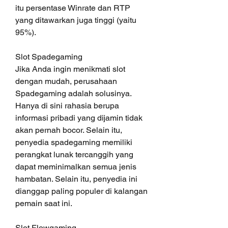
itu persentase Winrate dan RTP 
yang ditawarkan juga tinggi (yaitu 
95%).
Slot Spadegaming
Jika Anda ingin menikmati slot 
dengan mudah, perusahaan 
Spadegaming adalah solusinya. 
Hanya di sini rahasia berupa 
informasi pribadi yang dijamin tidak 
akan pernah bocor. Selain itu, 
penyedia spadegaming memiliki 
perangkat lunak tercanggih yang 
dapat meminimalkan semua jenis 
hambatan. Selain itu, penyedia ini 
dianggap paling populer di kalangan 
pemain saat ini.
Slot Flowgaming