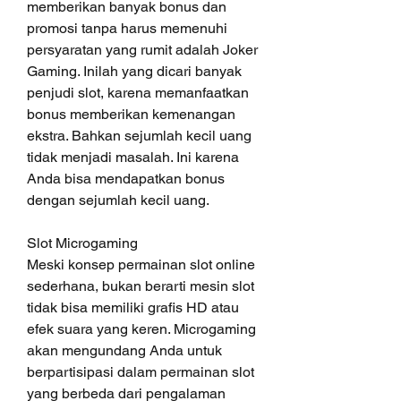
memberikan banyak bonus dan 
promosi tanpa harus memenuhi 
persyaratan yang rumit adalah Joker 
Gaming. Inilah yang dicari banyak 
penjudi slot, karena memanfaatkan 
bonus memberikan kemenangan 
ekstra. Bahkan sejumlah kecil uang 
tidak menjadi masalah. Ini karena 
Anda bisa mendapatkan bonus 
dengan sejumlah kecil uang.
Slot Microgaming
Meski konsep permainan slot online 
sederhana, bukan berarti mesin slot 
tidak bisa memiliki grafis HD atau 
efek suara yang keren. Microgaming 
akan mengundang Anda untuk 
berpartisipasi dalam permainan slot 
yang berbeda dari pengalaman 