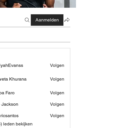
Aanmelden
iyahEvanss
Volgen
Evanss
eta Khurana
Volgen
pa Faro
Volgen
 Jackson
Volgen
dricsantos
Volgen
antos
3) leden bekijken