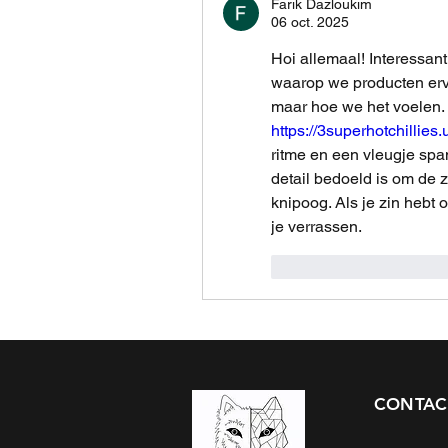
Farik Dazloukim
06 oct. 2025
Hoi allemaal! Interessant 
waarop we producten erva
https://3superhotchillies.
ritme en een vleugje span
detail bedoeld is om de z
knipoog. Als je zin hebt o
je verrassen.
J'aime
Répondr
CONTAC