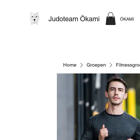
Judoteam Ōkami
ŌKAMI
Home
Groepen
Fitnessgr