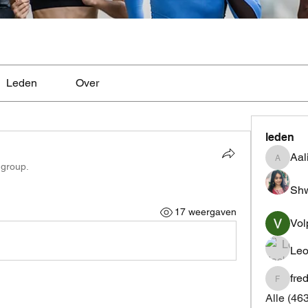
Leden
Over
leden
Aal
Aaliyah
 group.
Shw
17 weergaven
Vol
Leo
fre
fredrics
Alle (46