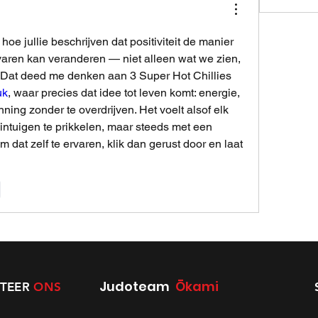
hoe jullie beschrijven dat positiviteit de manier 
ren kan veranderen — niet alleen wat we zien, 
maar hoe we het voelen. Dat deed me denken aan 3 Super Hot Chillies 
uk
, waar precies dat idee tot leven komt: energie, 
ning zonder te overdrijven. Het voelt alsof elk 
intuigen te prikkelen, maar steeds met een 
m dat zelf te ervaren, klik dan gerust door en laat 
e
Judoteam
Ōkami
TEER
ONS