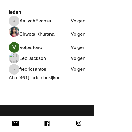
leden
AaliyahEvanss
Volgen
AaliyahEvanss
Shweta Khurana
Volgen
Volpa Faro
Volgen
Leo Jackson
Volgen
fredricsantos
Volgen
fredricsantos
Alle (461) leden bekijken