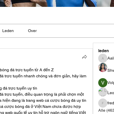
Leden
Over
leden
Aal
Aaliyah
óng đá trực tuyến từ A đến Z
Shw
á trực tuyến nhanh chóng và đơn giản, hãy làm 
Vol
 đá trực tuyến uy tín
Leo
 trực tuyến, điều quan trọng là phải chọn một 
ps hiện đang là trang web cá cược bóng đá uy tín 
fre
fredrics
ì cá cược bóng đá ở Việt Nam chưa được hợp 
Alle (46
g web quốc tế uy tín hỗ trợ ngôn ngữ tiếng Việt 