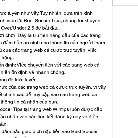
trực tuyến như vậy. Tuy nhiên, dựa trên kinh 
h viên tại Best Soccer Tips, chúng tôi khuyên 
Over/Under 2.5 để bắt đầu.
i chơi: Đây là ưu tiên hàng đầu của các trang 
n đảm bảo an ninh cho thông tin của người tham 
ú của các trang web cá cược trực tuyến, việc 
 trọng.
n định: Việc chuyển tiền với các trang web cá 
 hiện ổn định và nhanh chóng.
óng đá trực tuyến
ức của các trang web cá cược trực tuyến, vì vậy 
t chính xác để truy cập vào các trang web cá 
thông tin cá nhân của bạn.
occer Tips tại trang web Wintips luôn được cập 
ần nhấp vào các liên kết đăng ký này và điền 
hận.
 đảm bảo giao dịch nạp tiền vào Best Soccer 