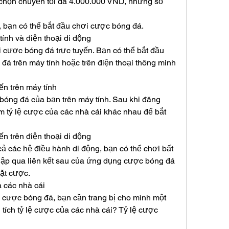
 chọn chuyển tối đa 4.000.000 VND, nhưng số 
, bạn có thể bắt đầu chơi cược bóng đá.
ính và điện thoại di động
 cược bóng đá trực tuyến. Bạn có thể bắt đầu 
đá trên máy tính hoặc trên điện thoại thông minh 
ến trên máy tính
óng đá của bạn trên máy tính. Sau khi đăng 
 tỷ lệ cược của các nhà cái khác nhau để bắt 
n trên điện thoại di động
cả các hệ điều hành di động, bạn có thể chơi bất 
hập qua liên kết sau của ứng dụng cược bóng đá 
đặt cược.
a các nhà cái
 cược bóng đá, bạn cần trang bị cho mình một 
tích tỷ lệ cược của các nhà cái? Tỷ lệ cược 