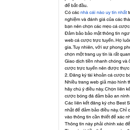
để bắt đầu.
Có các 
nhà cái nào uy tín nhất
 
nghiệm và đánh giá của các thàn
bạn nên chọn các mẹo cá cược 
Đảm bảo bảo mật thông tin ngườ
web cá cược trực tuyến. Họ luô
gia. Tuy nhiên, với sự phong ph
chọn một trang uy tín là rất quan
Giao dịch tiền nhanh chóng và ổ
cược trực tuyến nên được thực
2. Đăng ký tài khoản cá cược b
Nhiều trang web giả mạo hình th
hãy chú ý điều này. Chọn liên kế
cược bóng đá đảm bảo an ninh 
Các liên kết đăng ký cho Best S
nhật để đảm bảo điều này. Chỉ c
vào thông tin cần thiết để xác n
Thông tin này phải chính xác để