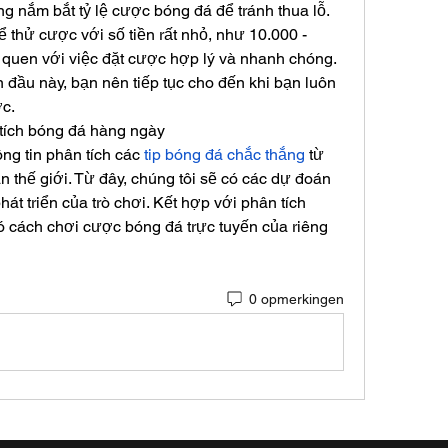
 nắm bắt tỷ lệ cược bóng đá để tránh thua lỗ. 
 thử cược với số tiền rất nhỏ, như 10.000 - 
quen với việc đặt cược hợp lý và nhanh chóng.
ầu này, bạn nên tiếp tục cho đến khi bạn luôn 
ợc.
 tích bóng đá hàng ngày
g tin phân tích các 
tip bóng đá chắc thắng
 từ 
n thế giới. Từ đây, chúng tôi sẽ có các dự đoán 
át triển của trò chơi. Kết hợp với phân tích 
ó cách chơi cược bóng đá trực tuyến của riêng 
0 opmerkingen