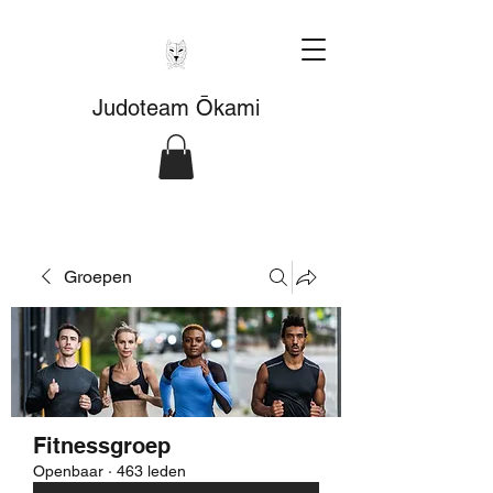
Judoteam Ōkami
Groepen
Fitnessgroep
Openbaar
·
463 leden