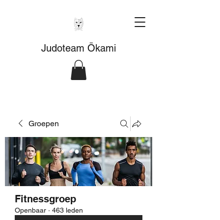
Judoteam Ōkami
Groepen
Fitnessgroep
Openbaar
·
463 leden