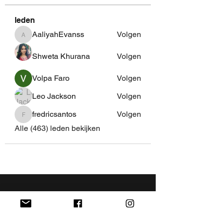
leden
AaliyahEvanss
Volgen
AaliyahEvanss
Shweta Khurana
Volgen
Volpa Faro
Volgen
Leo Jackson
Volgen
fredricsantos
Volgen
fredricsantos
Alle (463) leden bekijken