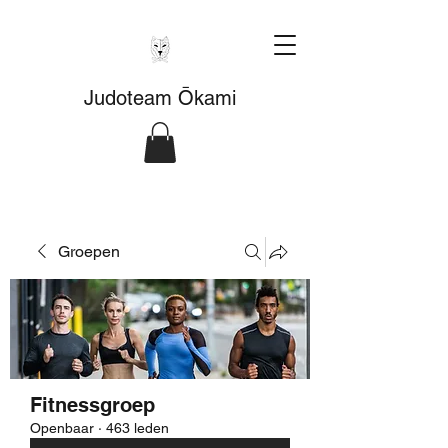
Judoteam Ōkami
Groepen
Fitnessgroep
Openbaar
·
463 leden