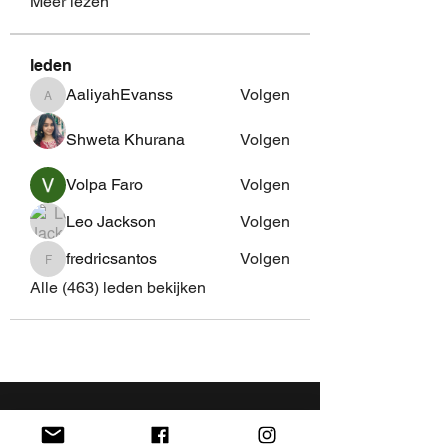
Meer lezen
leden
AaliyahEvanss
Volgen
AaliyahEvanss
Shweta Khurana
Volgen
Volpa Faro
Volgen
Leo Jackson
Volgen
fredricsantos
Volgen
fredricsantos
Alle (463) leden bekijken