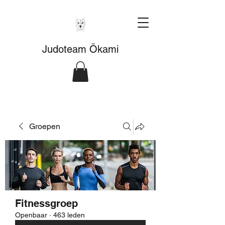
Judoteam Ōkami
Groepen
Fitnessgroep
Openbaar
·
463 leden