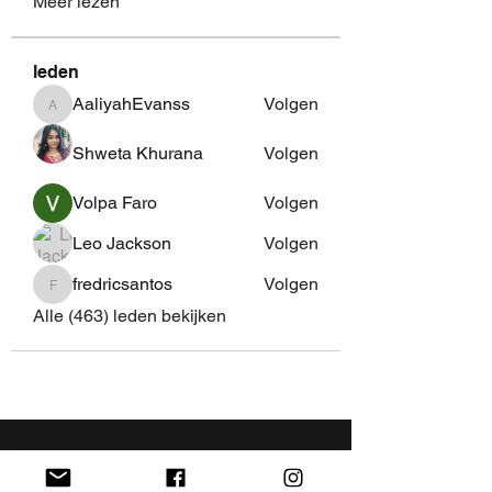
Meer lezen
leden
AaliyahEvanss
Volgen
AaliyahEvanss
Shweta Khurana
Volgen
Volpa Faro
Volgen
Leo Jackson
Volgen
fredricsantos
Volgen
fredricsantos
Alle (463) leden bekijken