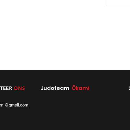
Judoteam
Ōkami
TEER
ONS
ami@gmail.com