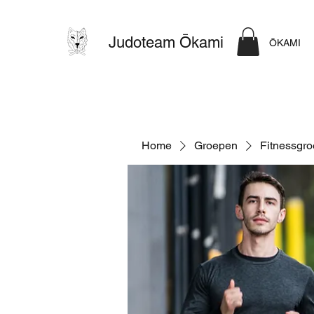
Judoteam Ōkami
ŌKAMI
Home
Groepen
Fitnessgr