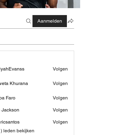
Aanmelden
iyahEvanss
Volgen
Evanss
eta Khurana
Volgen
pa Faro
Volgen
 Jackson
Volgen
dricsantos
Volgen
antos
1) leden bekijken