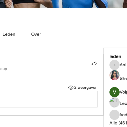
Leden
Over
leden
Aal
Aaliyah
roup.
Shw
2 weergaven
Vol
Leo
fre
fredrics
Alle (46