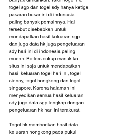
togel sgp dan togel sdy hanya ketiga 
pasaran besar ini di indonesia 
paling banyak pemainnya. Hal 
tersebut disebabkan untuk 
mendapatkan hasil keluaran sgp 
dan juga data hk juga pengeluaran 
sdy hari ini di indonesia paling 
mudah. Bettors cukup masuk ke 
situs ini saja untuk mendapatkan 
hasil keluaran togel hari ini, togel 
sidney, togel hongkong dan togel 
singapore. Karena halaman ini 
menyedikan semua hasil keluaran 
sdy juga data sgp lengkap dengan 
pengeluaran hk hari ini terakurat.
Togel hk memberikan hasil data 
keluaran hongkong pada pukul 