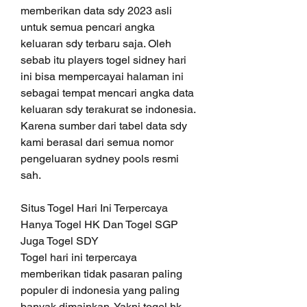
memberikan data sdy 2023 asli 
untuk semua pencari angka 
keluaran sdy terbaru saja. Oleh 
sebab itu players togel sidney hari 
ini bisa mempercayai halaman ini 
sebagai tempat mencari angka data 
keluaran sdy terakurat se indonesia. 
Karena sumber dari tabel data sdy 
kami berasal dari semua nomor 
pengeluaran sydney pools resmi 
sah.
Situs Togel Hari Ini Terpercaya 
Hanya Togel HK Dan Togel SGP 
Juga Togel SDY
Togel hari ini terpercaya 
memberikan tidak pasaran paling 
populer di indonesia yang paling 
banyak dimainkan. Yakni togel hk, 