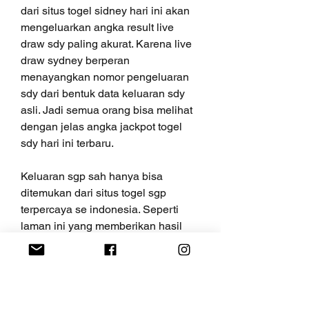
dari situs togel sidney hari ini akan 
mengeluarkan angka result live 
draw sdy paling akurat. Karena live 
draw sydney berperan 
menayangkan nomor pengeluaran 
sdy dari bentuk data keluaran sdy 
asli. Jadi semua orang bisa melihat 
dengan jelas angka jackpot togel 
sdy hari ini terbaru.
Keluaran sgp sah hanya bisa 
ditemukan dari situs togel sgp 
terpercaya se indonesia. Seperti 
laman ini yang memberikan hasil 
live draw sgp pools asli yang 
tercepat. Live draw sgp berisi semua 
data keluaran sgp resmi nomor 
pengeluaran sgp terpercaya se 
indonesia. Semua angka sgp yang 