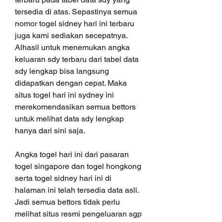
tersedia di atas. Sepastinya semua 
nomor togel sidney hari ini terbaru 
juga kami sediakan secepatnya. 
Alhasil untuk menemukan angka 
keluaran sdy terbaru dari tabel data 
sdy lengkap bisa langsung 
didapatkan dengan cepat. Maka 
situs togel hari ini sydney ini 
merekomendasikan semua bettors 
untuk melihat data sdy lengkap 
hanya dari sini saja.
Angka togel hari ini dari pasaran 
togel singapore dan togel hongkong 
serta togel sidney hari ini di 
halaman ini telah tersedia data asli. 
Jadi semua bettors tidak perlu 
melihat situs resmi pengeluaran sgp 