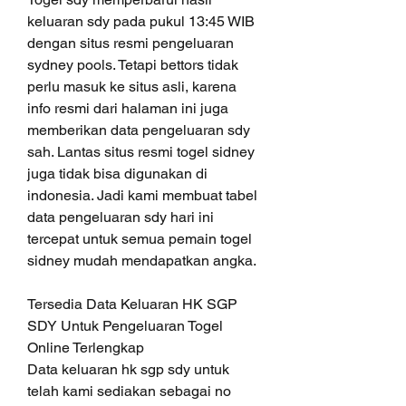
keluaran sdy pada pukul 13:45 WIB 
dengan situs resmi pengeluaran 
sydney pools. Tetapi bettors tidak 
perlu masuk ke situs asli, karena 
info resmi dari halaman ini juga 
memberikan data pengeluaran sdy 
sah. Lantas situs resmi togel sidney 
juga tidak bisa digunakan di 
indonesia. Jadi kami membuat tabel 
data pengeluaran sdy hari ini 
tercepat untuk semua pemain togel 
sidney mudah mendapatkan angka.
Tersedia Data Keluaran HK SGP 
SDY Untuk Pengeluaran Togel 
Online Terlengkap
Data keluaran hk sgp sdy untuk 
telah kami sediakan sebagai no 