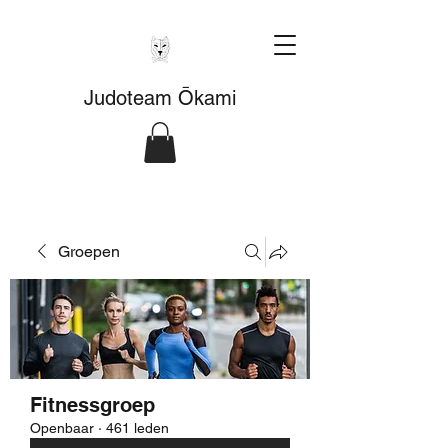
Judoteam Ōkami
Groepen
Fitnessgroep
Openbaar
·
461 leden