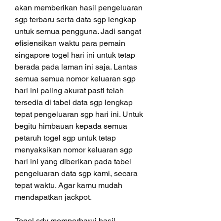
akan memberikan hasil pengeluaran 
sgp terbaru serta data sgp lengkap 
untuk semua pengguna. Jadi sangat 
efisiensikan waktu para pemain 
singapore togel hari ini untuk tetap 
berada pada laman ini saja. Lantas 
semua semua nomor keluaran sgp 
hari ini paling akurat pasti telah 
tersedia di tabel data sgp lengkap 
tepat pengeluaran sgp hari ini. Untuk 
begitu himbauan kepada semua 
petaruh togel sgp untuk tetap 
menyaksikan nomor keluaran sgp 
hari ini yang diberikan pada tabel 
pengeluaran data sgp kami, secara 
tepat waktu. Agar kamu mudah 
mendapatkan jackpot.
Togel sdy memperbarui hasil 