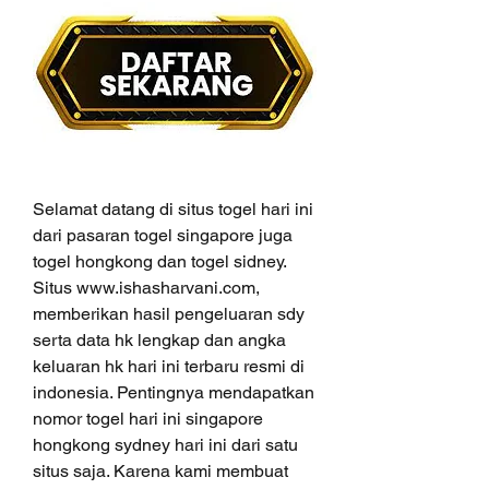
Selamat datang di situs togel hari ini 
dari pasaran togel singapore juga 
togel hongkong dan togel sidney. 
Situs www.ishasharvani.com, 
memberikan hasil pengeluaran sdy 
serta data hk lengkap dan angka 
keluaran hk hari ini terbaru resmi di 
indonesia. Pentingnya mendapatkan 
nomor togel hari ini singapore 
hongkong sydney hari ini dari satu 
situs saja. Karena kami membuat 