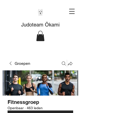
Judoteam Ōkami
Groepen
Fitnessgroep
Openbaar
·
463 leden