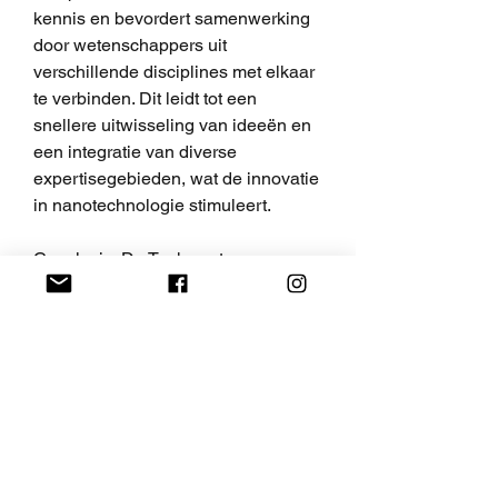
kennis en bevordert samenwerking 
door wetenschappers uit 
verschillende disciplines met elkaar 
te verbinden. Dit leidt tot een 
snellere uitwisseling van ideeën en 
een integratie van diverse 
expertisegebieden, wat de innovatie 
in nanotechnologie stimuleert.
Conclusie: De Toekomst van 
Nanotechnologie met ChatGPT 
Nederlands
ChatGPT Nederlands speelt een 
essentiële rol in de verdere 
ontwikkeling van nanotechnologie 
door het ondersteunen van 
onderzoekers en ingenieurs in alle 