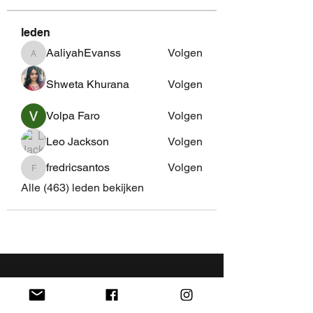
leden
AaliyahEvanss
Volgen
AaliyahEvanss
Shweta Khurana
Volgen
Volpa Faro
Volgen
Leo Jackson
Volgen
fredricsantos
Volgen
fredricsantos
Alle (463) leden bekijken