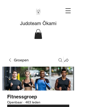
Judoteam Ōkami
Groepen
Fitnessgroep
Openbaar
·
463 leden