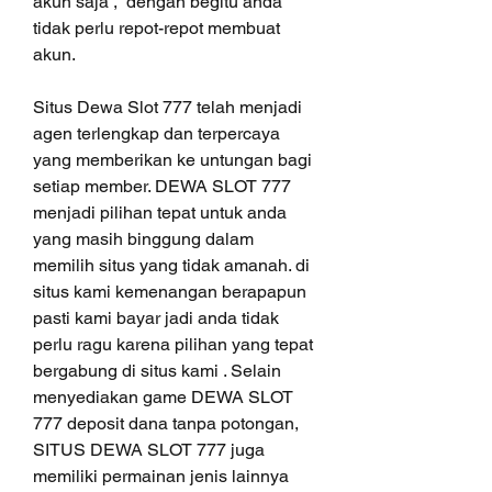
akun saja ,  dengan begitu anda 
tidak perlu repot-repot membuat 
akun.
Situs Dewa Slot 777 telah menjadi 
agen terlengkap dan terpercaya 
yang memberikan ke untungan bagi 
setiap member. DEWA SLOT 777 
menjadi pilihan tepat untuk anda 
yang masih binggung dalam 
memilih situs yang tidak amanah. di 
situs kami kemenangan berapapun 
pasti kami bayar jadi anda tidak 
perlu ragu karena pilihan yang tepat 
bergabung di situs kami . Selain 
menyediakan game DEWA SLOT 
777 deposit dana tanpa potongan, 
SITUS DEWA SLOT 777 juga 
memiliki permainan jenis lainnya 