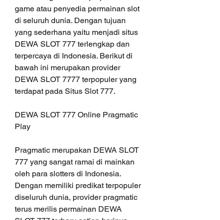
game atau penyedia permainan slot 
di seluruh dunia. Dengan tujuan 
yang sederhana yaitu menjadi situs 
DEWA SLOT 777 terlengkap dan 
terpercaya di Indonesia. Berikut di 
bawah ini merupakan provider 
DEWA SLOT 7777 terpopuler yang 
terdapat pada Situs Slot 777.
DEWA SLOT 777 Online Pragmatic 
Play
Pragmatic merupakan DEWA SLOT 
777 yang sangat ramai di mainkan 
oleh para slotters di Indonesia. 
Dengan memiliki predikat terpopuler 
diseluruh dunia, provider pragmatic 
terus merilis permainan DEWA 