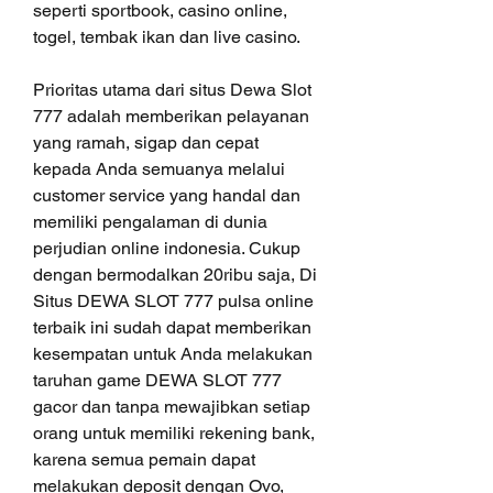
seperti sportbook, casino online, 
togel, tembak ikan dan live casino.
Prioritas utama dari situs Dewa Slot 
777 adalah memberikan pelayanan 
yang ramah, sigap dan cepat 
kepada Anda semuanya melalui 
customer service yang handal dan 
memiliki pengalaman di dunia 
perjudian online indonesia. Cukup 
dengan bermodalkan 20ribu saja, Di 
Situs DEWA SLOT 777 pulsa online 
terbaik ini sudah dapat memberikan 
kesempatan untuk Anda melakukan 
taruhan game DEWA SLOT 777 
gacor dan tanpa mewajibkan setiap 
orang untuk memiliki rekening bank, 
karena semua pemain dapat 
melakukan deposit dengan Ovo, 