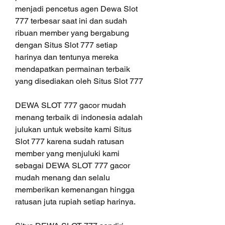
menjadi pencetus agen Dewa Slot 
777 terbesar saat ini dan sudah 
ribuan member yang bergabung 
dengan Situs Slot 777 setiap 
harinya dan tentunya mereka 
mendapatkan permainan terbaik 
yang disediakan oleh Situs Slot 777
DEWA SLOT 777 gacor mudah 
menang terbaik di indonesia adalah 
julukan untuk website kami Situs 
Slot 777 karena sudah ratusan 
member yang menjuluki kami 
sebagai DEWA SLOT 777 gacor 
mudah menang dan selalu 
memberikan kemenangan hingga 
ratusan juta rupiah setiap harinya.