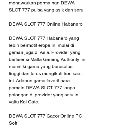
menawarkan permainan DEWA 
SLOT 777 pulsa yang asik dan seru.
DEWA SLOT 777 Online Habanero
DEWA SLOT 777 Habanero yang 
lebih bermotif eropa ini mulai di 
gemari juga di Asia. Provider yang 
berlisensi Malta Gaming Authority ini 
memiliki game yang beresolusi 
tinggi dan terus mengikuti tren saat 
ini. Adapun game favorit para 
pemain DEWA SLOT 777 tanpa 
potongan di provider yang satu ini 
yaitu Koi Gate.
DEWA SLOT 777 Gacor Online PG 
Soft