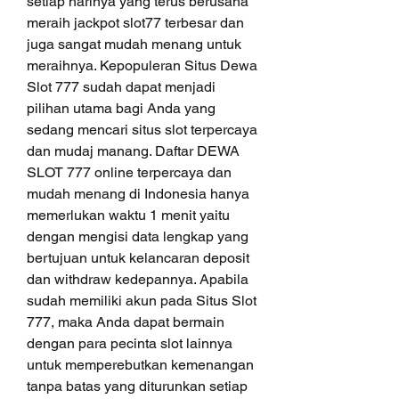
setiap harinya yang terus berusaha 
meraih jackpot slot77 terbesar dan 
juga sangat mudah menang untuk 
meraihnya. Kepopuleran Situs Dewa 
Slot 777 sudah dapat menjadi 
pilihan utama bagi Anda yang 
sedang mencari situs slot terpercaya 
dan mudaj manang. Daftar DEWA 
SLOT 777 online terpercaya dan 
mudah menang di Indonesia hanya 
memerlukan waktu 1 menit yaitu 
dengan mengisi data lengkap yang 
bertujuan untuk kelancaran deposit 
dan withdraw kedepannya. Apabila 
sudah memiliki akun pada Situs Slot 
777, maka Anda dapat bermain 
dengan para pecinta slot lainnya 
untuk memperebutkan kemenangan 
tanpa batas yang diturunkan setiap 