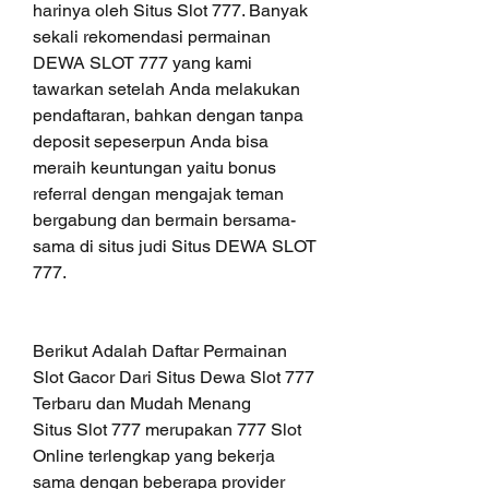
harinya oleh Situs Slot 777. Banyak 
sekali rekomendasi permainan 
DEWA SLOT 777 yang kami 
tawarkan setelah Anda melakukan 
pendaftaran, bahkan dengan tanpa 
deposit sepeserpun Anda bisa 
meraih keuntungan yaitu bonus 
referral dengan mengajak teman 
bergabung dan bermain bersama-
sama di situs judi Situs DEWA SLOT 
777.
Berikut Adalah Daftar Permainan 
Slot Gacor Dari Situs Dewa Slot 777 
Terbaru dan Mudah Menang
Situs Slot 777 merupakan 777 Slot 
Online terlengkap yang bekerja 
sama dengan beberapa provider 