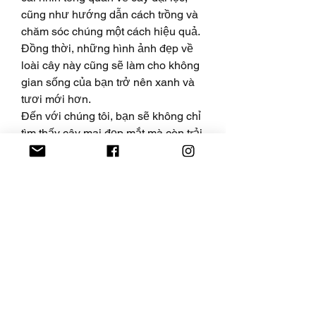
cũng như hướng dẫn cách trồng và 
chăm sóc chúng một cách hiệu quả.
Đồng thời, những hình ảnh đẹp về 
loài cây này cũng sẽ làm cho không 
gian sống của bạn trở nên xanh và 
tươi mới hơn.
Đến với chúng tôi, bạn sẽ không chỉ 
tìm thấy cây mai đẹp mắt mà còn trải 
nghiệm dịch vụ chuyên nghiệp và 
thân thiện.
Chúng tôi tự hào là 
vườn mai 
giống
 lớn nhất, đẹp nhất, và giá trị 
nhất cho mùa tết. Hãy đến và khám 
phá ngay!
Quý khách có thể liên hệ với chúng 
tôi qua các thông tin sau:
Điện thoại/Zalo: 0905 888 999 – 
0799 888 999 – 0888777777