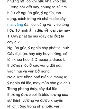
những nơi có khí hậu khá khô cằn.
. Trong bài viết này, chúng ta sẽ tìm 
hiểu về nguồn gốc, ý nghĩa, tác 
dụng, cách trồng và chăm sóc cây 
mai vàng
 đại lộc, cùng với việc tổng 
hợp 10 hình ảnh đẹp về loài cây này.
1. Cây phát tài núi (cây đại lộc) là 
cây gì?
Nguồn gốc, ý nghĩa cây phát tài núi: 
Cây đại lộc, hay cây huyết rồng, có 
tên khoa học là Dracaena draco L., 
thường mọc ở các vùng đồi núi, 
vách núi và ven bờ sông.
Nó được trồng phổ biến vì mang lại 
ý nghĩa tài lộc, may mắn cho gia chủ. 
Trong phong thủy, cây đại lộc 
thường được coi là biểu tượng của 
sự thịnh vượng và được khuyến 
khích trồng trong nhà hoặc văn 