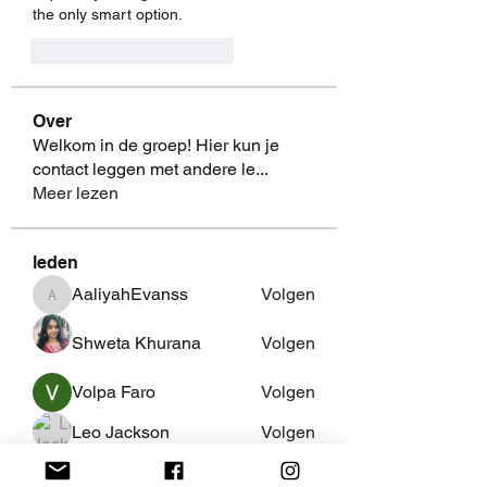
the only smart option.
Me gusta
Reaccionar
Over
Welkom in de groep! Hier kun je
contact leggen met andere le
...
Meer lezen
leden
AaliyahEvanss
Volgen
AaliyahEvanss
Shweta Khurana
Volgen
Volpa Faro
Volgen
Leo Jackson
Volgen
fredricsantos
Volgen
fredricsantos