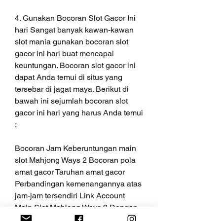
4. Gunakan Bocoran Slot Gacor Ini 
hari Sangat banyak kawan-kawan 
slot mania gunakan bocoran slot 
gacor ini hari buat mencapai 
keuntungan. Bocoran slot gacor ini 
dapat Anda temui di situs yang 
tersebar di jagat maya. Berikut di 
bawah ini sejumlah bocoran slot 
gacor ini hari yang harus Anda temui 
: 
Bocoran Jam Keberuntungan main 
slot Mahjong Ways 2 Bocoran pola 
amat gacor Taruhan amat gacor 
Perbandingan kemenangannya atas 
jam-jam tersendiri Link Account 
Main Slot Mahjong Ways 2 Dengan 
Langkah daftar Maupun Gratis Buat 