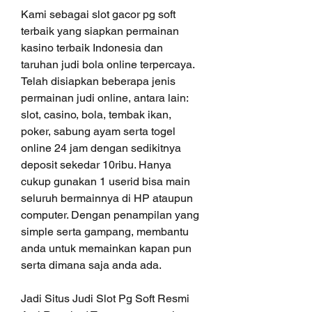
Kami sebagai slot gacor pg soft 
terbaik yang siapkan permainan 
kasino terbaik Indonesia dan 
taruhan judi bola online terpercaya. 
Telah disiapkan beberapa jenis 
permainan judi online, antara lain: 
slot, casino, bola, tembak ikan, 
poker, sabung ayam serta togel 
online 24 jam dengan sedikitnya 
deposit sekedar 10ribu. Hanya 
cukup gunakan 1 userid bisa main 
seluruh bermainnya di HP ataupun 
computer. Dengan penampilan yang 
simple serta gampang, membantu 
anda untuk memainkan kapan pun 
serta dimana saja anda ada.
Jadi Situs Judi Slot Pg Soft Resmi 