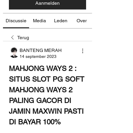
Aanmelden
Discussie
Media
Leden
Over
Terug
BANTENG MERAH
14 september 2023
MAHJONG WAYS 2 : 
SITUS SLOT PG SOFT 
MAHJONG WAYS 2 
PALING GACOR DI 
JAMIN MAXWIN PASTI 
DI BAYAR 100% 