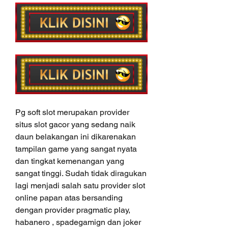
Pg soft slot merupakan provider 
situs slot gacor yang sedang naik 
daun belakangan ini dikarenakan 
tampilan game yang sangat nyata 
dan tingkat kemenangan yang 
sangat tinggi. Sudah tidak diragukan 
lagi menjadi salah satu provider slot 
online papan atas bersanding 
dengan provider pragmatic play, 
habanero , spadegamign dan joker 