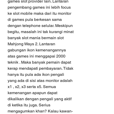
games slot provider lain. Lantaran 
pengembang games ini lebih focus 
ke slot mobile maka dari itu monitor 
di games pula berkesan sama 
dengan telephone selular. Meskipun 
begitu, masalah ini tak kurangi minat 
banyak slot mania bermain slot 
Mahjong Ways 2. Lantaran 
gabungan ikon kemenangannya 
atas games ini menggapai 2000 
teknik . Maka banyak pemain dapat 
kerap mendapati pembayaran. Tidak 
hanya itu pula ada ikon pengali 
yang ada di sisi atas monitor adalah 
x1 , x2, x3 serta x5. Semua 
kemenangan apapun dapat 
dikalikan dengan pengali yang aktif 
di ketika itu juga. Serius 
mengagumkan khan? Kalau kawan-