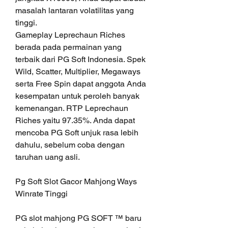
masalah lantaran volatilitas yang 
tinggi.
Gameplay Leprechaun Riches 
berada pada permainan yang 
terbaik dari PG Soft Indonesia. Spek 
Wild, Scatter, Multiplier, Megaways 
serta Free Spin dapat anggota Anda 
kesempatan untuk peroleh banyak 
kemenangan. RTP Leprechaun 
Riches yaitu 97.35%. Anda dapat 
mencoba PG Soft unjuk rasa lebih 
dahulu, sebelum coba dengan 
taruhan uang asli.
Pg Soft Slot Gacor Mahjong Ways 
Winrate Tinggi 
PG slot mahjong PG SOFT ™ baru 