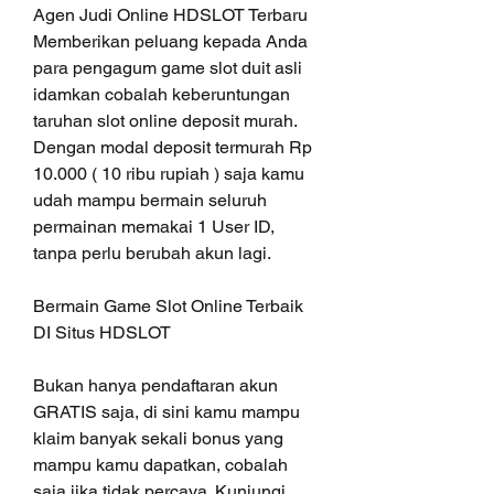
Agen Judi Online HDSLOT Terbaru 
Memberikan peluang kepada Anda 
para pengagum game slot duit asli 
idamkan cobalah keberuntungan 
taruhan slot online deposit murah. 
Dengan modal deposit termurah Rp 
10.000 ( 10 ribu rupiah ) saja kamu 
udah mampu bermain seluruh 
permainan memakai 1 User ID, 
tanpa perlu berubah akun lagi.
Bermain Game Slot Online Terbaik 
DI Situs HDSLOT
Bukan hanya pendaftaran akun 
GRATIS saja, di sini kamu mampu 
klaim banyak sekali bonus yang 
mampu kamu dapatkan, cobalah 
saja jika tidak percaya. Kunjungi 