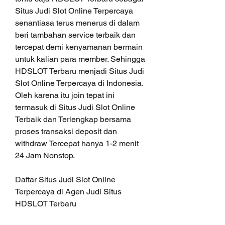
Situs Judi Slot Online Terpercaya 
senantiasa terus menerus di dalam 
beri tambahan service terbaik dan 
tercepat demi kenyamanan bermain 
untuk kalian para member. Sehingga 
HDSLOT Terbaru menjadi Situs Judi 
Slot Online Terpercaya di Indonesia. 
Oleh karena itu join tepat ini 
termasuk di Situs Judi Slot Online 
Terbaik dan Terlengkap bersama 
proses transaksi deposit dan 
withdraw Tercepat hanya 1-2 menit 
24 Jam Nonstop.
Daftar Situs Judi Slot Online 
Terpercaya di Agen Judi Situs 
HDSLOT Terbaru