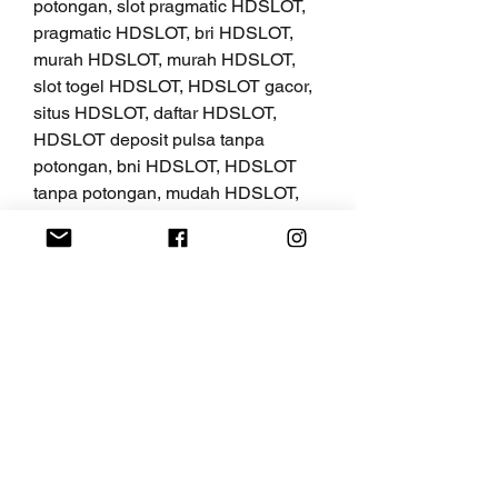
potongan, slot pragmatic HDSLOT, 
pragmatic HDSLOT, bri HDSLOT, 
murah HDSLOT, murah HDSLOT, 
slot togel HDSLOT, HDSLOT gacor, 
situs HDSLOT, daftar HDSLOT, 
HDSLOT deposit pulsa tanpa 
potongan, bni HDSLOT, HDSLOT 
tanpa potongan, mudah HDSLOT, 
siap HDSLOT, agen judi HDSLOT, 
HDSLOT, situs slot hoki HDSLOT, 
super HDSLOT, agen togel 
HDSLOT, HDSLOT indonesia, link 
HDSLOT deposit pulsa tanpa 
potongan, situs HDSLOT deposit 
pulsa, kumpulan HD SLOT, situ 
HDSLOT, HDSLOT login, HDSLOT 
terpercaya, HDSLOT terbaru 2021, 
slot toto HDSLOT, toto HDSLOT, 
depo HDSLOT, HDSLOT togel, 