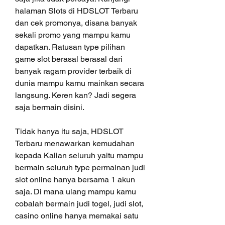
halaman Slots di HDSLOT Terbaru 
dan cek promonya, disana banyak 
sekali promo yang mampu kamu 
dapatkan. Ratusan type pilihan 
game slot berasal berasal dari 
banyak ragam provider terbaik di 
dunia mampu kamu mainkan secara 
langsung. Keren kan? Jadi segera 
saja bermain disini.
Tidak hanya itu saja, HDSLOT 
Terbaru menawarkan kemudahan 
kepada Kalian seluruh yaitu mampu 
bermain seluruh type permainan judi 
slot online hanya bersama 1 akun 
saja. Di mana ulang mampu kamu 
cobalah bermain judi togel, judi slot, 
casino online hanya memakai satu 