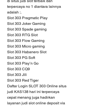
di situs judi slot terbaik dan 
terpercaya no 1 diantara lainnya 
adalah :.
Slot 303 Pragmatic Play
Slot 303 Joker Gaming
Slot 303 Spade gaming
Slot 303 RTG Slot
Slot 303 Flow Gaming
Slot 303 Micro gaming
Slot 303 Habanero Slot
Slot 303 PG Soft
Slot 303 Play’n Go
Slot 303 CQ9
Slot 303 Jili
Slot 303 Red Tiger
Daftar Login SLOT 303 Online situs 
judi KAS138 hari ini terpercaya 
cepat menang juga hadirkan 
layanan judi slot online deposit via 