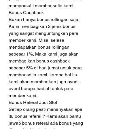
mempersulit member setia kami.
Bonus Cashback
Bukan hanya bonus rollingan saja, 
Kami membagikan 2 jenis bonus 
yang sangat menguntungkan para 
member kami, Misal selasa 
mendapatkan bonus rollingan 
sebesar 1%, Maka kami juga akan 
membagikan bonus cashback 
sebesar 5% di hari jumat untuk para 
member setia kami, karena hal itu 
kami akan memberikan juga event 
event berupa hadiah untuk para 
member kami.
Bonus Referal Judi Slot
Setiap orang pasti menanyakan apa 
itu bonus referal ? Kami akan bantu 
jawab bonus referal ada bonus yang 