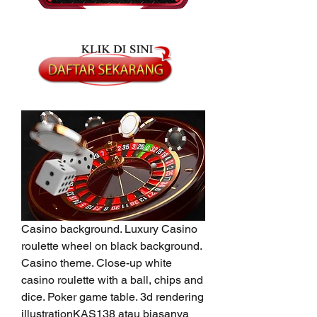
Casino background. Luxury Casino 
roulette wheel on black background. 
Casino theme. Close-up white 
casino roulette with a ball, chips and 
dice. Poker game table. 3d rendering 
illustrationKAS138 atau biasanya 