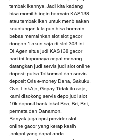
tembak ikannya. Jadi kita kadang 
bisa memilih ingin bermain KAS138 
atau tembak ikan untuk menbisakan 
keuntungan kita pun bisa bermain 
bebas memainkan slot slot gacor 
dengan 1 akun saja di slot 303 ini.
Di Agen situs judi KAS138 gacor 
hari ini terpercaya cepat menang 
datangkan judi servis judi slot online 
deposit pulsa Telkomsel dan servis 
deposit Qris e-money Dana, Sakuku, 
Ovo, LinkAja, Gopay. Tidak itu saja, 
kami disokong servis depo judi slot 
10k deposit bank lokal Bca, Bri, Bni, 
permata dan Danamon.
Banyak juga opsi provider slot 
online gacor yang kerap kasih 
jackpot yang dapat anda 