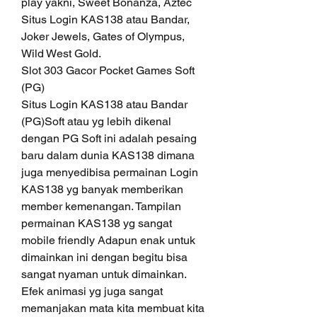
play yakni, Sweet Bonanza, Aztec 
Situs Login KAS138 atau Bandar, 
Joker Jewels, Gates of Olympus, 
Wild West Gold.
Slot 303 Gacor Pocket Games Soft 
(PG)
Situs Login KAS138 atau Bandar 
(PG)Soft atau yg lebih dikenal 
dengan PG Soft ini adalah pesaing 
baru dalam dunia KAS138 dimana 
juga menyedibisa permainan Login 
KAS138 yg banyak memberikan 
member kemenangan. Tampilan 
permainan KAS138 yg sangat 
mobile friendly Adapun enak untuk 
dimainkan ini dengan begitu bisa 
sangat nyaman untuk dimainkan. 
Efek animasi yg juga sangat 
memanjakan mata kita membuat kita 