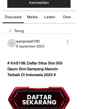
Aanmelden
Discussie
Media
Leden
Over
Terug
wanpres0190
wanpres0190
9 september 2023
# KAS138: Daftar Situs Slot 303 
Gacor Slot Gampang Maxwin 
Terbaik Di Indonesia 2023 #