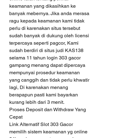
keamanan yang dikasihkan ke 
banyak mebernya. Jika anda merasa 
ragu kepada keamanan kami tidak 
perlu di karenakan situs tersebut 
sudah banyak di dukung oleh licensi 
terpercaya seperti pagcor, Kami 
sudah berdiri di situs judi KAS138 
selama 11 tahun login 303 gacor 
gampang menang dapat dipercaya 
mempunyai prosedur keamanan 
yang canggih dan tidak perlu khwatir 
lagi, Di karenakan menang 
berapapun pasti kami bayarkan 
kurang lebih dari 3 menit.
Proses Deposit dan Withdraw Yang 
Cepat
Link Alternatif Slot 303 Gacor 
memilih sistem keamanan yg online 