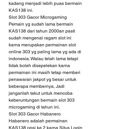
kadang menjadi lebih puas bermain 
KAS138 ini.
Slot 303 Gacor Microgaming
Pemain yg sudah lama bermain 
KAS138 dari tahun 2000an pasti 
sudah mengenal ragam slot ini 
karna merupakan permainan slot 
online 303 yg paling lama yg ada di 
indonesia. Walau telah lama tetapi 
tidak boleh disepelekan karna 
permainan ini masih tetap memberi 
penawaran jakpot yg besar untuk 
beberapa membernya, Jadi 
janganlah takut untuk mencoba 
keberuntungan bermain slot 303 
microgaming di tahun ini.
Slot 303 Gacor Habanero
Habanero adalah permainan 
KAS138 opsi ke 2 karna Situs Login 