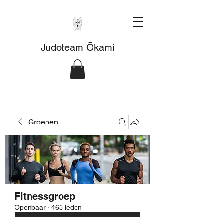
Judoteam Ōkami
Groepen
Fitnessgroep
Openbaar
·
463 leden