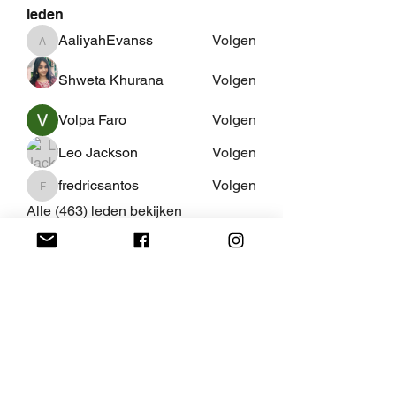
leden
AaliyahEvanss
Volgen
AaliyahEvanss
Shweta Khurana
Volgen
Volpa Faro
Volgen
Leo Jackson
Volgen
fredricsantos
Volgen
fredricsantos
Alle (463) leden bekijken