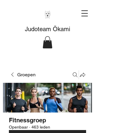
Judoteam Ōkami
Groepen
Fitnessgroep
Openbaar
·
463 leden