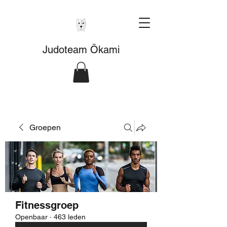
Judoteam Ōkami
Groepen
Fitnessgroep
Openbaar
·
463 leden