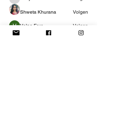
AaliyahEvanss
Shweta Khurana
Volgen
Volpa Faro
Volgen
Leo Jackson
Volgen
fredricsantos
Volgen
fredricsantos
Alle (463) leden bekijken