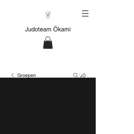
Judoteam Ōkami
Groepen
Fitnessgroep
Openbaar
·
463 leden