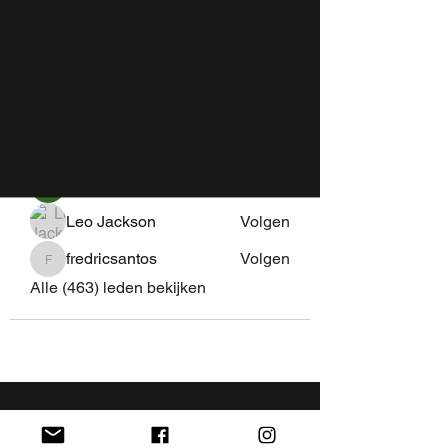
Meer lezen
leden
AaliyahEvanss
Volgen
AaliyahEvanss
Shweta Khurana
Volgen
Volpa Faro
Volgen
Leo Jackson
Volgen
fredricsantos
Volgen
fredricsantos
Alle (463) leden bekijken