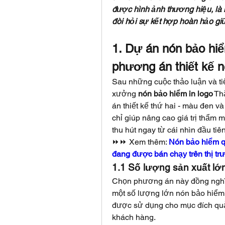
được hình ảnh thương hiệu, là 
đòi hỏi sự kết hợp hoàn hảo gi
1. Dự án nón bảo hiể
phương án thiết kế n
Sau những cuộc thảo luận và tiế
xưởng 
nón bảo hiểm in logo
 Th
án thiết kế thứ hai - màu đen v
chỉ giúp nâng cao giá trị thẩm 
thu hút ngay từ cái nhìn đầu tiên
⏩⏩ Xem thêm: 
Nón bảo hiểm qu
đang được bán chạy trên thị tr
1.1 Số lượng sản xuất lớ
Chọn phương án này đồng nghĩa 
một số lượng lớn nón bảo hiểm,
được sử dụng cho mục đích quản
khách hàng.