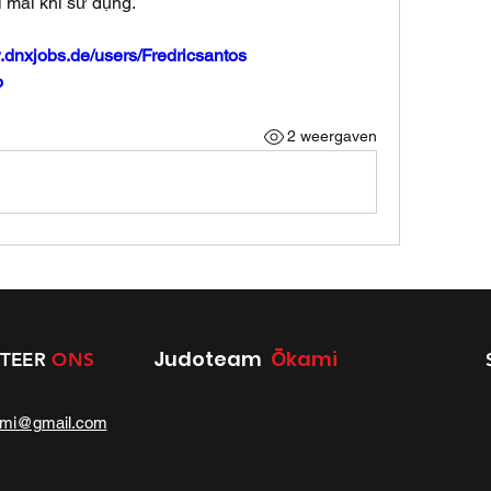
 mái khi sử dụng.
.dnxjobs.de/users/Fredricsantos
o
2 weergaven
Judoteam
Ōkami
TEER
ONS
ami@gmail.com