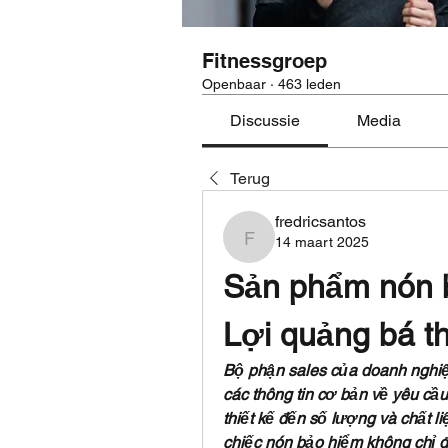
Fitnessgroep
Openbaar
·
463 leden
Discussie
Media
Terug
fredricsantos
14 maart 2025
fredricsantos
Sản phẩm nón b
Lợi quảng bá t
Bộ phận sales của doanh nghiệ
các thông tin cơ bản về yêu cầu
thiết kế đến số lượng và chất 
chiếc nón bảo hiểm không chỉ đ