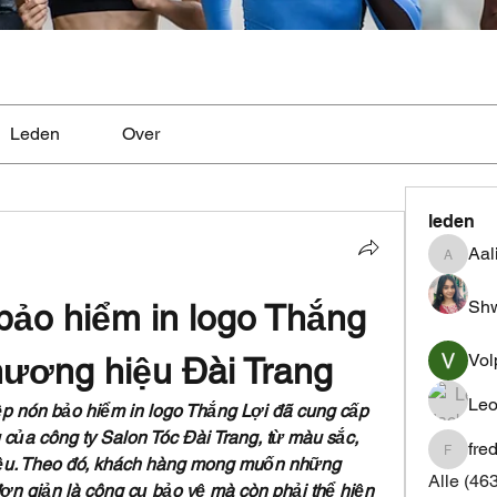
Leden
Over
leden
Aal
Aaliyah
Shw
ảo hiểm in logo Thắng 
Vol
hương hiệu Đài Trang
Leo
p nón bảo hiểm in logo Thắng Lợi đã cung cấp 
 của công ty Salon Tóc Đài Trang, từ màu sắc, 
fre
fredrics
liệu. Theo đó, khách hàng mong muốn những 
Alle (46
ơn giản là công cụ bảo vệ mà còn phải thể hiện 