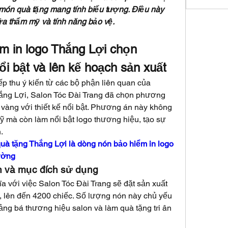
món quà tặng mang tính biểu tượng. Điều này 
ữa thẩm mỹ và tính năng bảo vệ.
m in logo Thắng Lợi chọn 
ổi bật và lên kế hoạch sản xuất
p thu ý kiến từ các bộ phận liên quan của 
ắng Lợi, Salon Tóc Đài Trang đã chọn phương 
à vàng với thiết kế nổi bật. Phương án này không 
mỹ mà còn làm nổi bật logo thương hiệu, tạo sự 
.
à tặng Thắng Lợi là dòng nón bảo hiểm in logo 
ường
n và mục đích sử dụng
với việc Salon Tóc Đài Trang sẽ đặt sản xuất 
 lên đến 4200 chiếc. Số lượng nón này chủ yếu 
g bá thương hiệu salon và làm quà tặng tri ân 