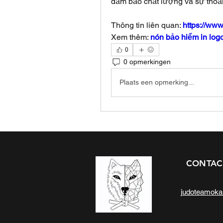
đảm bảo chất lượng và sự thoải
Thông tin liên quan: 
https://www
Xem thêm: 
nón bảo hiểm in log
0
0 opmerkingen
Plaats een opmerking...
CONTAC
judoteamok