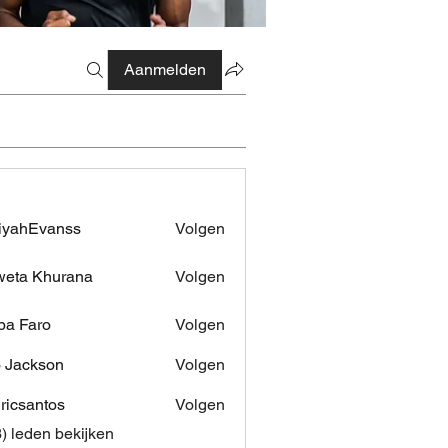
Aanmelden
iyahEvanss
Volgen
Evanss
eta Khurana
Volgen
pa Faro
Volgen
 Jackson
Volgen
dricsantos
Volgen
antos
3) leden bekijken