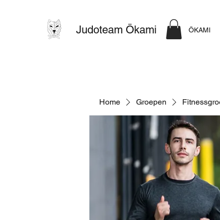
Judoteam Ōkami
ŌKAMI
Home
Groepen
Fitnessgr