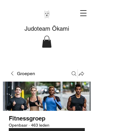
Judoteam Ōkami
Groepen
Fitnessgroep
Openbaar
·
463 leden