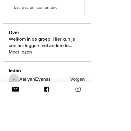
Escreva um comentário
Over
Welkom in de groep! Hier kun je
contact leggen met andere le
...
Meer lezen
leden
AaliyahEvanss
Volgen
AaliyahEvanss
Shweta Khurana
Volgen
Volpa Faro
Volgen
Leo Jackson
Volgen
fredricsantos
Volgen
fredricsantos