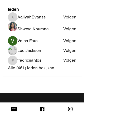
leden
AaliyahEvanss
Volgen
AaliyahEvanss
Shweta Khurana
Volgen
Volpa Faro
Volgen
Leo Jackson
Volgen
fredricsantos
Volgen
fredricsantos
Alle (461) leden bekijken